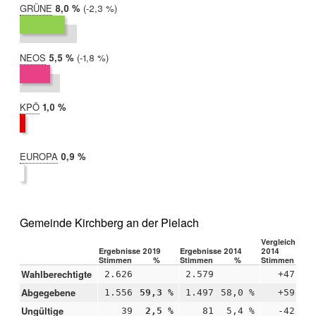
GRÜNE
2019:
8,0 %
Differenz:
-2,3 %
2014:
10,3 %
NEOS
2019:
5,5 %
Differenz:
-1,8 %
2014:
7,3 %
KPÖ
2019:
1,0 %
2014:
nicht
teilgenommen
EUROPA
2019:
0,9 %
2014:
nicht
teilgenommen
Gemeinde Kirchberg an der Pielach
Vergleich 2019
Ergebnisse 2019
Ergebnisse 2014
2014
Stimmen
%
Stimmen
%
Stimmen
Wahlberechtigte
2.626
2.579
+47
Abgegebene
1.556
59,3 %
1.497
58,0 %
+59
+1
Ungültige
39
2,5 %
81
5,4 %
-42
-2