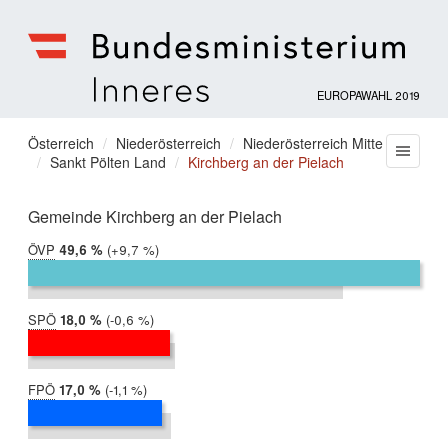
EUROPAWAHL 2019
Bundesministerium
für
Sie
Österreich
Niederösterreich
Niederösterreich Mitte
Menu
Inneres
Sankt Pölten Land
Kirchberg an der Pielach
befinden
sich
hier:
Gemeinde Kirchberg an der Pielach
ÖVP
2019:
49,6 %
Differenz:
+9,7 %
2014:
39,9 %
SPÖ
2019:
18,0 %
Differenz:
-0,6 %
2014:
18,6 %
FPÖ
2019:
17,0 %
Differenz:
-1,1 %
2014:
18,1 %