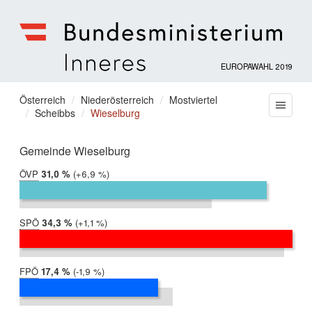
EUROPAWAHL 2019
Bundesministerium
für
Sie
Österreich
Niederösterreich
Mostviertel
Menu
Inneres
Scheibbs
Wieselburg
befinden
sich
hier:
Gemeinde Wieselburg
ÖVP
2019:
31,0 %
Differenz:
+6,9 %
2014:
24,1 %
SPÖ
2019:
34,3 %
Differenz:
+1,1 %
2014:
33,2 %
FPÖ
2019:
17,4 %
Differenz:
-1,9 %
2014:
19,2 %