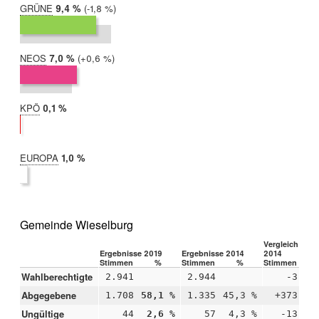
GRÜNE
2019:
9,4 %
Differenz:
-1,8 %
2014:
11,2 %
NEOS
2019:
7,0 %
Differenz:
+0,6 %
2014:
6,3 %
KPÖ
2019:
0,1 %
2014:
nicht
teilgenommen
EUROPA
2019:
1,0 %
2014:
nicht
teilgenommen
Gemeinde Wieselburg
Vergleich 2019
Ergebnisse 2019
Ergebnisse 2014
2014
Stimmen
%
Stimmen
%
Stimmen
Wahlberechtigte
2.941
2.944
-3
Abgegebene
1.708
58,1 %
1.335
45,3 %
+373
+1
Ungültige
44
2,6 %
57
4,3 %
-13
-