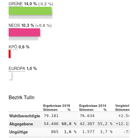
GRÜNE
2019:
14,0 %
Differenz:
-0,2 %
2014:
14,2 %
NEOS
2019:
10,3 %
Differenz:
+0,6 %
2014:
9,6 %
KPÖ
2019:
0,6 %
2014:
nicht
teilgenommen
EUROPA
2019:
1,0 %
2014:
nicht
teilgenommen
Bezirk Tulln
Ergebnisse 2019
Ergebnisse 2014
Vergleich 201
Stimmen
%
Stimmen
%
Stimmen
Wahlberechtigte
79.181
76.634
+2.547
Abgegebene
54.446
68,8 %
42.307
55,2 %
+12.139
Ungültige
865
1,6 %
1.577
3,7 %
-712