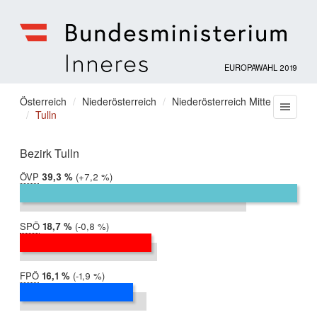
EUROPAWAHL 2019
Bundesministerium
für
Sie
Österreich
Niederösterreich
Niederösterreich Mitte
Menu
Inneres
Tulln
befinden
sich
hier:
Bezirk Tulln
ÖVP
2019:
39,3 %
Differenz:
+7,2 %
2014:
32,2 %
SPÖ
2019:
18,7 %
Differenz:
-0,8 %
2014:
19,5 %
FPÖ
2019:
16,1 %
Differenz:
-1,9 %
2014:
18,0 %