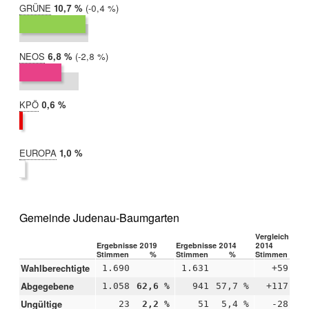
GRÜNE
2019:
10,7 %
Differenz:
-0,4 %
2014:
11,1 %
NEOS
2019:
6,8 %
Differenz:
-2,8 %
2014:
9,6 %
KPÖ
2019:
0,6 %
2014:
nicht
teilgenommen
EUROPA
2019:
1,0 %
2014:
nicht
teilgenommen
Gemeinde Judenau-Baumgarten
Vergleich 2019
Ergebnisse 2019
Ergebnisse 2014
2014
Stimmen
%
Stimmen
%
Stimmen
Wahlberechtigte
1.690
1.631
+59
Abgegebene
1.058
62,6 %
941
57,7 %
+117
+4
Ungültige
23
2,2 %
51
5,4 %
-28
-3