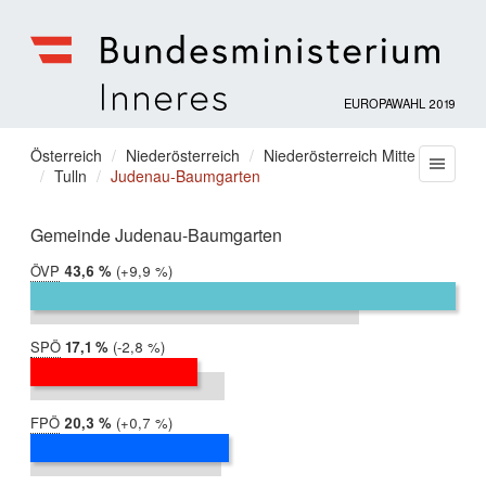
EUROPAWAHL 2019
Bundesministerium
für
Sie
Österreich
Niederösterreich
Niederösterreich Mitte
Menu
Inneres
Tulln
Judenau-Baumgarten
befinden
sich
hier:
Gemeinde Judenau-Baumgarten
ÖVP
2019:
43,6 %
Differenz:
+9,9 %
2014:
33,7 %
SPÖ
2019:
17,1 %
Differenz:
-2,8 %
2014:
19,9 %
FPÖ
2019:
20,3 %
Differenz:
+0,7 %
2014:
19,6 %