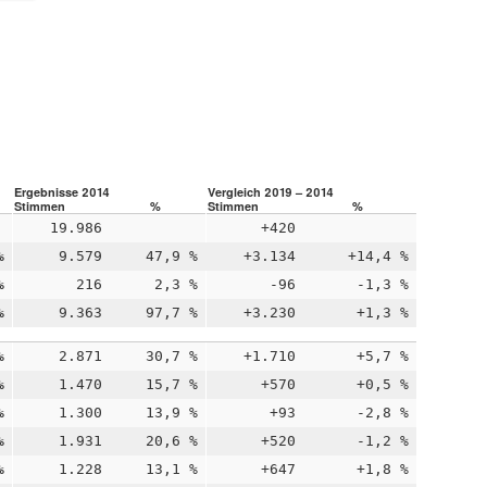
Ergebnisse 2014
Vergleich 2019 – 2014
Stimmen
%
Stimmen
%
19.986
+420
%
9.579
47,9 %
+3.134
+14,4 %
%
216
2,3 %
-96
-1,3 %
%
9.363
97,7 %
+3.230
+1,3 %
%
2.871
30,7 %
+1.710
+5,7 %
%
1.470
15,7 %
+570
+0,5 %
%
1.300
13,9 %
+93
-2,8 %
%
1.931
20,6 %
+520
-1,2 %
%
1.228
13,1 %
+647
+1,8 %