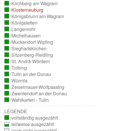
Kirchberg am Wagram
ausgezählt)
(vollständig
Klosterneuburg
ausgezählt)
(vollständig
Königsbrunn am Wagram
ausgezählt)
(vollständig
Königstetten
ausgezählt)
(vollständig
Langenrohr
ausgezählt)
(vollständig
Michelhausen
ausgezählt)
(vollständig
Muckendorf-Wipfing
ausgezählt)
(vollständig
Sieghartskirchen
ausgezählt)
(vollständig
Sitzenberg-Reidling
ausgezählt)
(vollständig
St. Andrä-Wördern
ausgezählt)
(vollständig
Tulbing
ausgezählt)
(vollständig
Tulln an der Donau
ausgezählt)
(vollständig
Würmla
ausgezählt)
(vollständig
Zeiselmauer-Wolfpassing
ausgezählt)
(vollständig
Zwentendorf an der Donau
ausgezählt)
(vollständig
Wahlkarten - Tulln
ausgezählt)
(vollständig
ausgezählt)
LEGENDE
vollständig ausgezählt
teilweise ausgezählt
noch nicht ausgezählt