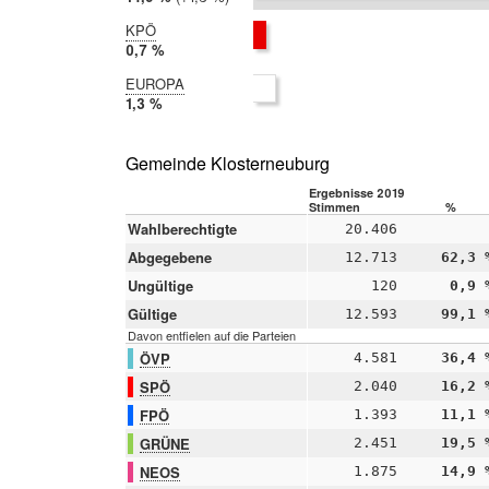
2014:
13,1 %
KPÖ
2019:
0,7 %
2014:
EUROPA
nicht
2019:
1,3 %
teilgenommen
2014:
nicht
teilgenommen
Gemeinde Klosterneuburg
Ergebnisse 2019
Stimmen
%
Wahlberechtigte
20.406
Abgegebene
12.713
62,3 
Ungültige
120
0,9 
Gültige
12.593
99,1 
Davon entfielen auf die Parteien
ÖVP
4.581
36,4 
SPÖ
2.040
16,2 
FPÖ
1.393
11,1 
GRÜNE
2.451
19,5 
NEOS
1.875
14,9 