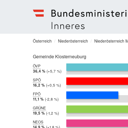
Bundesministerium
für
Sie
Österreich
Niederösterreich
Niederösterreich M
Inneres
befinden
Menu
sich
Gemeinde Klosterneuburg
hier:
ÖVP
2019:
36,4 %
Differenz:
+5,7 %
2014:
30,7 %
SPÖ
2019:
16,2 %
Differenz:
+0,5 %
2014:
15,7 %
FPÖ
2019:
11,1 %
Differenz:
-2,8 %
2014:
13,9 %
GRÜNE
2019:
19,5 %
Differenz:
-1,2 %
2014:
20,6 %
NEOS
2019:
14,9 %
Differenz:
+1,8 %