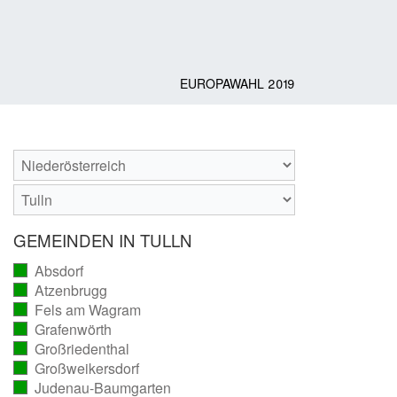
EUROPAWAHL 2019
GEMEINDEN IN TULLN
Absdorf
(vollständig
Atzenbrugg
ausgezählt)
(vollständig
Fels am Wagram
ausgezählt)
(vollständig
Grafenwörth
ausgezählt)
(vollständig
Großriedenthal
ausgezählt)
(vollständig
Großweikersdorf
ausgezählt)
(vollständig
Judenau-Baumgarten
ausgezählt)
(vollständig