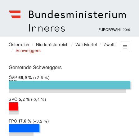
EUROPAWAHL 2019
Bundesministerium
für
Sie
Österreich
Niederösterreich
Waldviertel
Zwettl
Menu
Inneres
Schweiggers
befinden
sich
hier:
Gemeinde Schweiggers
ÖVP
2019:
69,9 %
Differenz:
+2,6 %
2014:
67,3 %
SPÖ
2019:
5,2 %
Differenz:
-0,4 %
2014:
5,6 %
FPÖ
2019:
17,6 %
Differenz:
+3,2 %
2014:
14,3 %