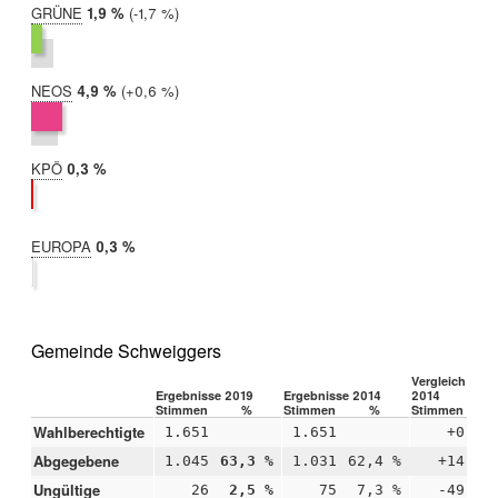
GRÜNE
2019:
1,9 %
Differenz:
-1,7 %
2014:
3,6 %
NEOS
2019:
4,9 %
Differenz:
+0,6 %
2014:
4,3 %
KPÖ
2019:
0,3 %
2014:
nicht
teilgenommen
EUROPA
2019:
0,3 %
2014:
nicht
teilgenommen
Gemeinde Schweiggers
Vergleich 2019
Ergebnisse 2019
Ergebnisse 2014
2014
Stimmen
%
Stimmen
%
Stimmen
Wahlberechtigte
1.651
1.651
+0
Abgegebene
1.045
63,3 %
1.031
62,4 %
+14
+0
Ungültige
26
2,5 %
75
7,3 %
-49
-4