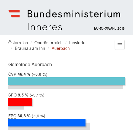
EUROPAWAHL 2019
Bundesministerium
für
Sie
Österreich
Oberösterreich
Innviertel
Menu
Inneres
Braunau am Inn
Auerbach
befinden
sich
hier:
Gemeinde Auerbach
ÖVP
2019:
46,4 %
Differenz:
+0,6 %
2014:
45,7 %
SPÖ
2019:
9,5 %
Differenz:
+3,1 %
2014:
6,4 %
FPÖ
2019:
30,8 %
Differenz:
-1,6 %
2014:
32,4 %