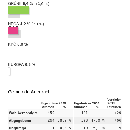
GRÜNE
2019:
8,4 %
Differenz:
+3,6 %
2014:
4,8 %
NEOS
2019:
4,2 %
Differenz:
-1,1 %
2014:
5,3 %
KPÖ
2019:
0,0 %
2014:
nicht
teilgenommen
EUROPA
2019:
0,8 %
2014:
nicht
teilgenommen
Gemeinde Auerbach
Vergleich 2019
Ergebnisse 2019
Ergebnisse 2014
2014
Stimmen
%
Stimmen
%
Stimmen
Wahlberechtigte
450
421
+29
Abgegebene
264
58,7 %
198
47,0 %
+66
+1
Ungültige
1
0,4 %
10
5,1 %
-9
-