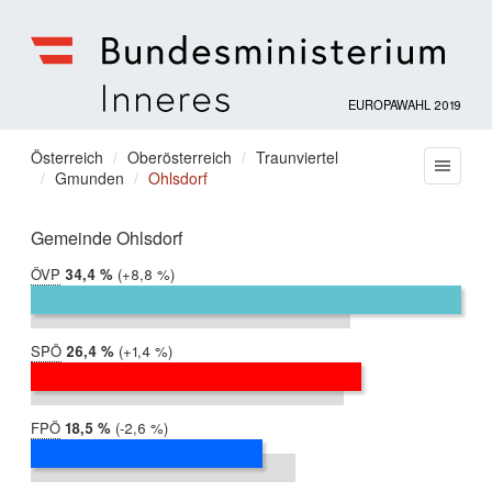
EUROPAWAHL 2019
Bundesministerium
für
Sie
Österreich
Oberösterreich
Traunviertel
Menu
Inneres
Gmunden
Ohlsdorf
befinden
sich
hier:
Gemeinde Ohlsdorf
ÖVP
2019:
34,4 %
Differenz:
+8,8 %
2014:
25,5 %
SPÖ
2019:
26,4 %
Differenz:
+1,4 %
2014:
25,0 %
FPÖ
2019:
18,5 %
Differenz:
-2,6 %
2014:
21,1 %