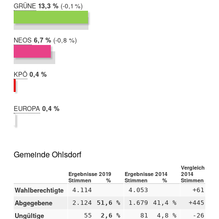
GRÜNE
2019:
13,3 %
Differenz:
-0,1 %
2014:
13,4 %
NEOS
2019:
6,7 %
Differenz:
-0,8 %
2014:
7,4 %
KPÖ
2019:
0,4 %
2014:
nicht
teilgenommen
EUROPA
2019:
0,4 %
2014:
nicht
teilgenommen
Gemeinde Ohlsdorf
Vergleich 2019
Ergebnisse 2019
Ergebnisse 2014
2014
Stimmen
%
Stimmen
%
Stimmen
Wahlberechtigte
4.114
4.053
+61
Abgegebene
2.124
51,6 %
1.679
41,4 %
+445
+1
Ungültige
55
2,6 %
81
4,8 %
-26
-