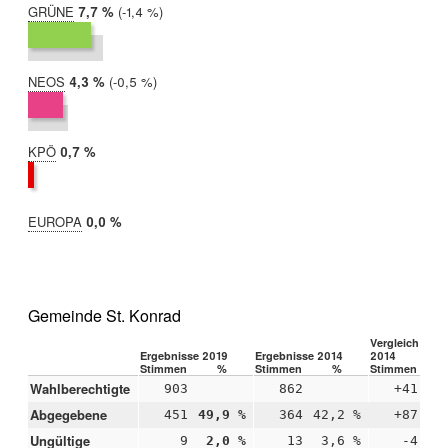
GRÜNE
2019:
7,7 %
Differenz:
-1,4 %
2014:
9,1 %
NEOS
2019:
4,3 %
Differenz:
-0,5 %
2014:
4,8 %
KPÖ
2019:
0,7 %
2014:
nicht
teilgenommen
EUROPA
2019:
0,0 %
2014:
nicht
teilgenommen
Gemeinde St. Konrad
Vergleich 2019
Ergebnisse 2019
Ergebnisse 2014
2014
Stimmen
%
Stimmen
%
Stimmen
Wahlberechtigte
903
862
+41
Abgegebene
451
49,9 %
364
42,2 %
+87
+7
Ungültige
9
2,0 %
13
3,6 %
-4
-1