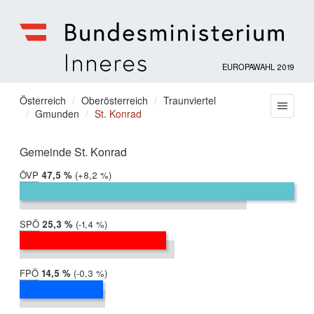
EUROPAWAHL 2019
Bundesministerium
für
Sie
Österreich
Oberösterreich
Traunviertel
Menu
Inneres
Gmunden
St. Konrad
befinden
sich
hier:
Gemeinde St. Konrad
ÖVP
2019:
47,5 %
Differenz:
+8,2 %
2014:
39,3 %
SPÖ
2019:
25,3 %
Differenz:
-1,4 %
2014:
26,8 %
FPÖ
2019:
14,5 %
Differenz:
-0,3 %
2014:
14,8 %