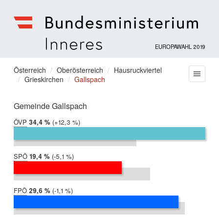
EUROPAWAHL 2019
Bundesministerium
für
Sie
Österreich
Oberösterreich
Hausruckviertel
Menu
Inneres
Grieskirchen
Gallspach
befinden
sich
hier:
Gemeinde Gallspach
ÖVP
2019:
34,4 %
Differenz:
+12,3 %
2014:
22,1 %
SPÖ
2019:
19,4 %
Differenz:
-5,1 %
2014:
24,5 %
FPÖ
2019:
29,6 %
Differenz:
-1,1 %
2014:
30,7 %