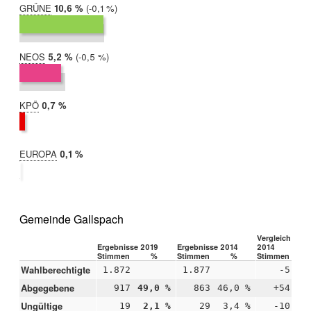
GRÜNE
2019:
10,6 %
Differenz:
-0,1 %
2014:
10,7 %
NEOS
2019:
5,2 %
Differenz:
-0,5 %
2014:
5,8 %
KPÖ
2019:
0,7 %
2014:
nicht
teilgenommen
EUROPA
2019:
0,1 %
2014:
nicht
teilgenommen
Gemeinde Gallspach
Vergleich 2019
Ergebnisse 2019
Ergebnisse 2014
2014
Stimmen
%
Stimmen
%
Stimmen
Wahlberechtigte
1.872
1.877
-5
Abgegebene
917
49,0 %
863
46,0 %
+54
+
Ungültige
19
2,1 %
29
3,4 %
-10
-