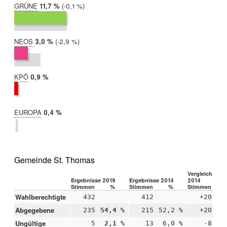
GRÜNE
2019:
11,7 %
Differenz:
-0,1 %
2014:
11,9 %
NEOS
2019:
3,0 %
Differenz:
-2,9 %
2014:
5,9 %
KPÖ
2019:
0,9 %
2014:
nicht
teilgenommen
EUROPA
2019:
0,4 %
2014:
nicht
teilgenommen
Gemeinde St. Thomas
Vergleich 2019
Ergebnisse 2019
Ergebnisse 2014
2014
Stimmen
%
Stimmen
%
Stimmen
Wahlberechtigte
432
412
+20
Abgegebene
235
54,4 %
215
52,2 %
+20
+2
Ungültige
5
2,1 %
13
6,0 %
-8
-3