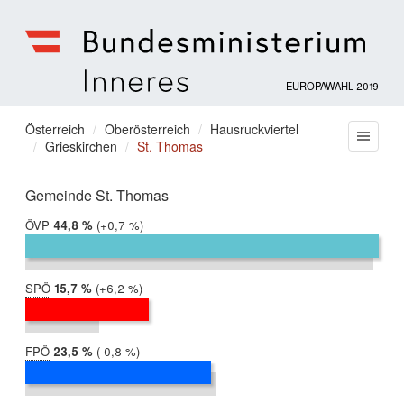
EUROPAWAHL 2019
Bundesministerium
für
Sie
Österreich
Oberösterreich
Hausruckviertel
Menu
Inneres
Grieskirchen
St. Thomas
befinden
sich
hier:
Gemeinde St. Thomas
ÖVP
2019:
44,8 %
Differenz:
+0,7 %
2014:
44,1 %
SPÖ
2019:
15,7 %
Differenz:
+6,2 %
2014:
9,4 %
FPÖ
2019:
23,5 %
Differenz:
-0,8 %
2014:
24,3 %