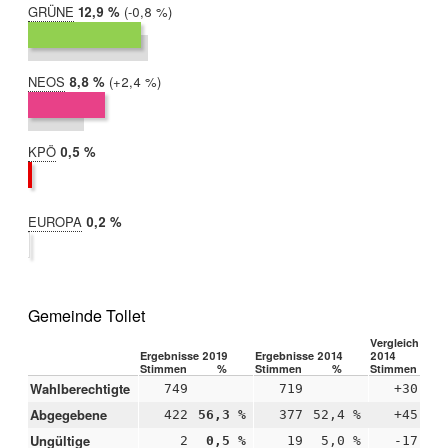
GRÜNE
2019:
12,9 %
Differenz:
-0,8 %
2014:
13,7 %
NEOS
2019:
8,8 %
Differenz:
+2,4 %
2014:
6,4 %
KPÖ
2019:
0,5 %
2014:
nicht
teilgenommen
EUROPA
2019:
0,2 %
2014:
nicht
teilgenommen
Gemeinde Tollet
Vergleich 2019
Ergebnisse 2019
Ergebnisse 2014
2014
Stimmen
%
Stimmen
%
Stimmen
Wahlberechtigte
749
719
+30
Abgegebene
422
56,3 %
377
52,4 %
+45
+3
Ungültige
2
0,5 %
19
5,0 %
-17
-4