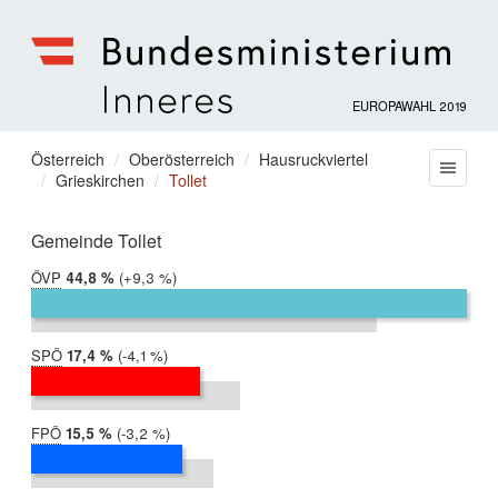
EUROPAWAHL 2019
Bundesministerium
für
Sie
Österreich
Oberösterreich
Hausruckviertel
Menu
Inneres
Grieskirchen
Tollet
befinden
sich
hier:
Gemeinde Tollet
ÖVP
2019:
44,8 %
Differenz:
+9,3 %
2014:
35,5 %
SPÖ
2019:
17,4 %
Differenz:
-4,1 %
2014:
21,5 %
FPÖ
2019:
15,5 %
Differenz:
-3,2 %
2014:
18,7 %