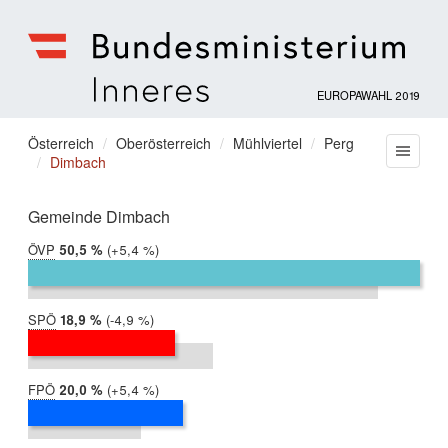
EUROPAWAHL 2019
Bundesministerium
für
Sie
Österreich
Oberösterreich
Mühlviertel
Perg
Menu
Inneres
Dimbach
befinden
sich
hier:
Gemeinde Dimbach
ÖVP
2019:
50,5 %
Differenz:
+5,4 %
2014:
45,0 %
SPÖ
2019:
18,9 %
Differenz:
-4,9 %
2014:
23,8 %
FPÖ
2019:
20,0 %
Differenz:
+5,4 %
2014:
14,6 %