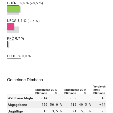
GRÜNE
2019:
6,6 %
Differenz:
+0,5 %
2014:
6,1 %
NEOS
2019:
3,4 %
Differenz:
-2,5 %
2014:
5,9 %
KPÖ
2019:
0,7 %
2014:
nicht
teilgenommen
EUROPA
2019:
0,0 %
2014:
nicht
teilgenommen
Gemeinde Dimbach
Vergleich 2019
Ergebnisse 2019
Ergebnisse 2014
2014
Stimmen
%
Stimmen
%
Stimmen
Wahlberechtigte
814
832
-18
Abgegebene
456
56,0 %
412
49,5 %
+44
+6
Ungültige
16
3,5 %
21
5,1 %
-5
-1