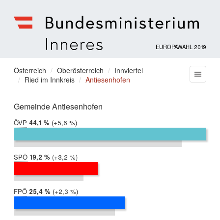
EUROPAWAHL 2019
Bundesministerium
für
Sie
Österreich
Oberösterreich
Innviertel
Menu
Inneres
Ried im Innkreis
Antiesenhofen
befinden
sich
hier:
Gemeinde Antiesenhofen
ÖVP
2019:
44,1 %
Differenz:
+5,6 %
2014:
38,4 %
SPÖ
2019:
19,2 %
Differenz:
+3,2 %
2014:
16,0 %
FPÖ
2019:
25,4 %
Differenz:
+2,3 %
2014:
23,1 %