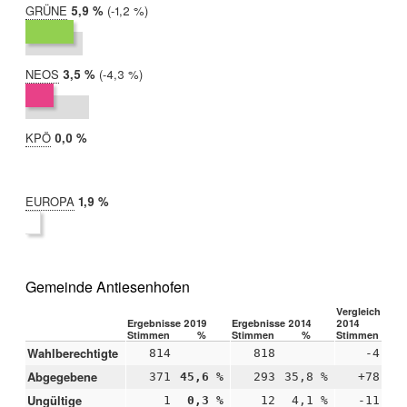
GRÜNE
2019:
5,9 %
Differenz:
-1,2 %
2014:
7,1 %
NEOS
2019:
3,5 %
Differenz:
-4,3 %
2014:
7,8 %
KPÖ
2019:
0,0 %
2014:
nicht
teilgenommen
EUROPA
2019:
1,9 %
2014:
nicht
teilgenommen
Gemeinde Antiesenhofen
Vergleich 2019
Ergebnisse 2019
Ergebnisse 2014
2014
Stimmen
%
Stimmen
%
Stimmen
Wahlberechtigte
814
818
-4
Abgegebene
371
45,6 %
293
35,8 %
+78
+9
Ungültige
1
0,3 %
12
4,1 %
-11
-3