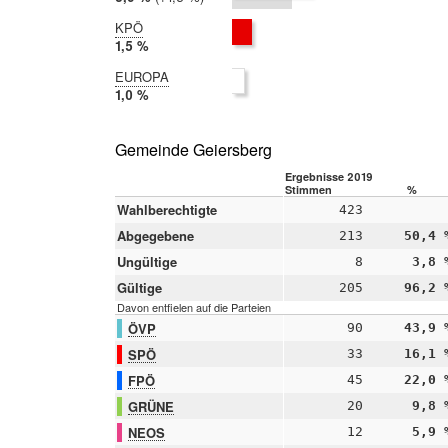
2014:
4,4 %
KPÖ
2019:
1,5 %
2014:
EUROPA
nicht
2019:
1,0 %
teilgenommen
2014:
nicht
teilgenommen
Gemeinde Geiersberg
Ergebnisse 2019
Stimmen
%
Wahlberechtigte
423
Abgegebene
213
50,4 
Ungültige
8
3,8 
Gültige
205
96,2 
Davon entfielen auf die Parteien
ÖVP
90
43,9 
SPÖ
33
16,1 
FPÖ
45
22,0 
GRÜNE
20
9,8 
NEOS
12
5,9 