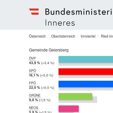
Bundesministerium
für
Sie
Österreich
Oberösterreich
Innviertel
Ried im
Inneres
befinden
Menu
sich
Gemeinde Geiersberg
hier:
ÖVP
2019:
43,9 %
Differenz:
+3,4 %
2014:
40,5 %
SPÖ
2019:
16,1 %
Differenz:
+0,0 %
2014:
16,1 %
FPÖ
2019:
22,0 %
Differenz:
+0,0 %
2014:
22,0 %
GRÜNE
2019:
9,8 %
Differenz:
-1,5 %
2014:
11,2 %
NEOS
2019:
5,9 %
Differenz:
+1,5 %