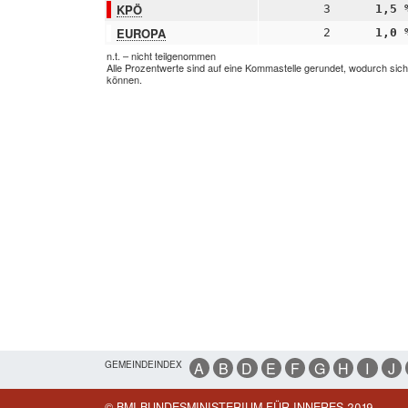
KPÖ
3
1,5 
EUROPA
2
1,0 
n.t. – nicht teilgenommen
Alle Prozentwerte sind auf eine Kommastelle gerundet, wodurch sic
können.
GEMEINDEINDEX
A
B
D
E
F
G
H
I
J
© BMI BUNDESMINISTERIUM FÜR INNERES 2019