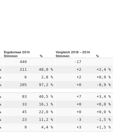
Ergebnisse 2014
Vergleich 2019 – 2014
Stimmen
%
Stimmen
%
440
-17
%
211
48,0 %
+2
+2,4 %
%
6
2,8 %
+2
+0,9 %
%
205
97,2 %
+0
-0,9 %
%
83
40,5 %
+7
+3,4 %
%
33
16,1 %
+0
+0,0 %
%
45
22,0 %
+0
+0,0 %
%
23
11,2 %
-3
-1,5 %
%
9
4,4 %
+3
+1,5 %