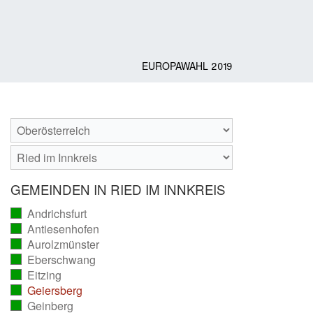
EUROPAWAHL 2019
GEMEINDEN IN RIED IM INNKREIS
Andrichsfurt
(vollständig
Antiesenhofen
ausgezählt)
(vollständig
Aurolzmünster
ausgezählt)
(vollständig
Eberschwang
ausgezählt)
(vollständig
Eitzing
ausgezählt)
(vollständig
Geiersberg
ausgezählt)
(vollständig
Geinberg
ausgezählt)
(vollständig