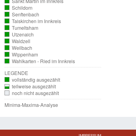
Sankt Martin im Innkreis
ausgezählt)
(vollständig
Schildorn
ausgezählt)
(vollständig
Senftenbach
ausgezählt)
(vollständig
Taiskirchen im Innkreis
ausgezählt)
(vollständig
Tumeltsham
ausgezählt)
(vollständig
Utzenaich
ausgezählt)
(vollständig
Waldzell
ausgezählt)
(vollständig
Weilbach
ausgezählt)
(vollständig
Wippenham
ausgezählt)
(vollständig
Wahlkarten - Ried im Innkreis
ausgezählt)
(vollständig
ausgezählt)
LEGENDE
vollständig ausgezählt
teilweise ausgezählt
noch nicht ausgezählt
Minima-Maxima-Analyse
IMPRESSUM