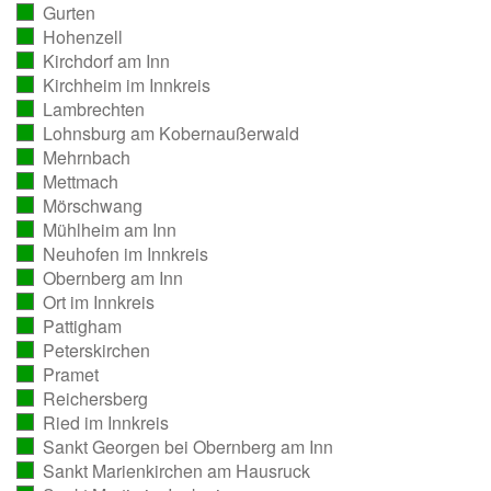
Gurten
ausgezählt)
(vollständig
Hohenzell
ausgezählt)
(vollständig
Kirchdorf am Inn
ausgezählt)
(vollständig
Kirchheim im Innkreis
ausgezählt)
(vollständig
Lambrechten
ausgezählt)
(vollständig
Lohnsburg am Kobernaußerwald
ausgezählt)
(vollständig
Mehrnbach
ausgezählt)
(vollständig
Mettmach
ausgezählt)
(vollständig
Mörschwang
ausgezählt)
(vollständig
Mühlheim am Inn
ausgezählt)
(vollständig
Neuhofen im Innkreis
ausgezählt)
(vollständig
Obernberg am Inn
ausgezählt)
(vollständig
Ort im Innkreis
ausgezählt)
(vollständig
Pattigham
ausgezählt)
(vollständig
Peterskirchen
ausgezählt)
(vollständig
Pramet
ausgezählt)
(vollständig
Reichersberg
ausgezählt)
(vollständig
Ried im Innkreis
ausgezählt)
(vollständig
Sankt Georgen bei Obernberg am Inn
ausgezählt)
(vollständig
Sankt Marienkirchen am Hausruck
ausgezählt)
(vollständig