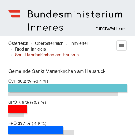
EUROPAWAHL 2019
Bundesministerium
für
Sie
Österreich
Oberösterreich
Innviertel
Menu
Inneres
Ried im Innkreis
befinden
Sankt Marienkirchen am Hausruck
sich
hier:
Gemeinde Sankt Marienkirchen am Hausruck
ÖVP
2019:
50,2 %
Differenz:
+3,4 %
2014:
46,8 %
SPÖ
2019:
7,6 %
Differenz:
+0,9 %
2014:
6,7 %
FPÖ
2019:
23,1 %
Differenz:
-4,9 %
2014:
28,0 %