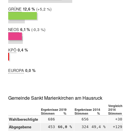
GRÜNE
2019:
12,6 %
Differenz:
+5,2 %
2014:
7,3 %
NEOS
2019:
6,1 %
Differenz:
-0,3 %
2014:
6,4 %
KPÖ
2019:
0,4 %
2014:
nicht
teilgenommen
EUROPA
2019:
0,0 %
2014:
nicht
teilgenommen
Gemeinde Sankt Marienkirchen am Hausruck
Vergleich 2019
Ergebnisse 2019
Ergebnisse 2014
2014
Stimmen
%
Stimmen
%
Stimmen
Wahlberechtigte
686
656
+30
Abgegebene
453
66,0 %
324
49,4 %
+129
+1