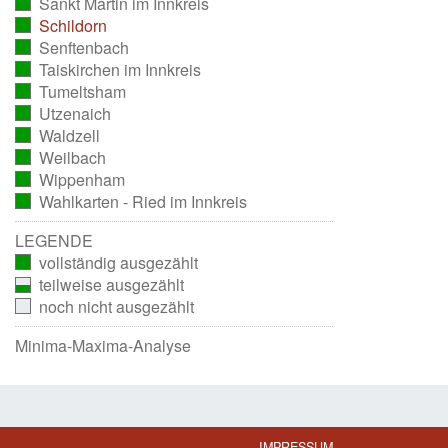
Sankt Martin im Innkreis
ausgezählt)
(vollständig
Schildorn
ausgezählt)
(vollständig
Senftenbach
ausgezählt)
(vollständig
Taiskirchen im Innkreis
ausgezählt)
(vollständig
Tumeltsham
ausgezählt)
(vollständig
Utzenaich
ausgezählt)
(vollständig
Waldzell
ausgezählt)
(vollständig
Weilbach
ausgezählt)
(vollständig
Wippenham
ausgezählt)
(vollständig
Wahlkarten - Ried im Innkreis
ausgezählt)
(vollständig
ausgezählt)
LEGENDE
vollständig ausgezählt
teilweise ausgezählt
noch nicht ausgezählt
Minima-Maxima-Analyse
IMPRESSUM