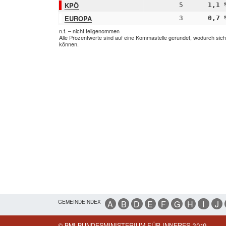
KPÖ
5
1,1 
EUROPA
3
0,7 
n.t. – nicht teilgenommen
Alle Prozentwerte sind auf eine Kommastelle gerundet, wodurch sic
können.
GEMEINDEINDEX
A
B
D
E
F
G
H
I
J
© BMI BUNDESMINISTERIUM FÜR INNERES 2019