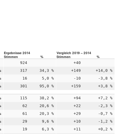
Ergebnisse 2014
Vergleich 2019 – 2014
Stimmen
%
Stimmen
%
924
+40
%
317
34,3 %
+149
+14,0 %
%
16
5,0 %
-10
-3,8 %
%
301
95,0 %
+159
+3,8 %
%
115
38,2 %
+94
+7,2 %
%
62
20,6 %
+22
-2,3 %
%
61
20,3 %
+29
-0,7 %
%
29
9,6 %
+10
-1,2 %
%
19
6,3 %
+11
+0,2 %