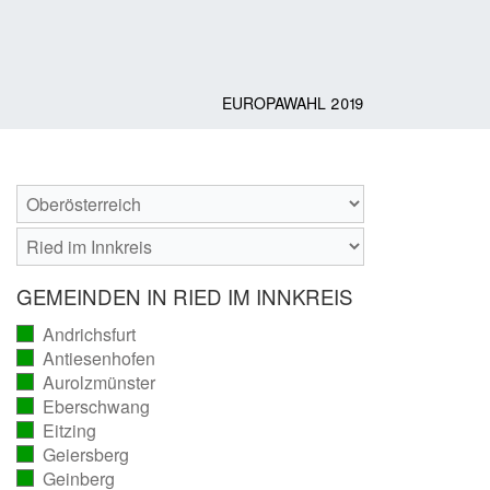
EUROPAWAHL 2019
GEMEINDEN IN RIED IM INNKREIS
Andrichsfurt
(vollständig
Antiesenhofen
ausgezählt)
(vollständig
Aurolzmünster
ausgezählt)
(vollständig
Eberschwang
ausgezählt)
(vollständig
Eitzing
ausgezählt)
(vollständig
Geiersberg
ausgezählt)
(vollständig
Geinberg
ausgezählt)
(vollständig