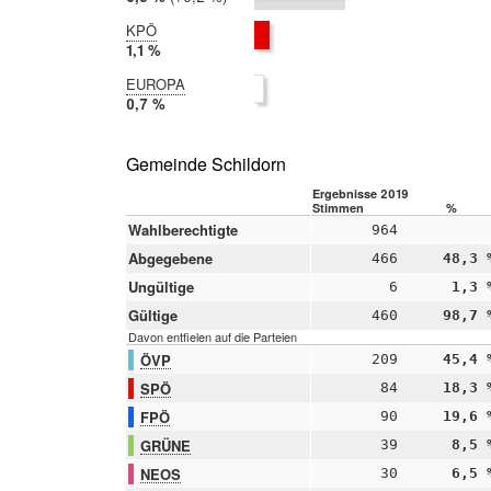
2014:
6,3 %
KPÖ
2019:
1,1 %
2014:
EUROPA
nicht
2019:
0,7 %
teilgenommen
2014:
nicht
teilgenommen
Gemeinde Schildorn
Ergebnisse 2019
Stimmen
%
Wahlberechtigte
964
Abgegebene
466
48,3 
Ungültige
6
1,3 
Gültige
460
98,7 
Davon entfielen auf die Parteien
ÖVP
209
45,4 
SPÖ
84
18,3 
FPÖ
90
19,6 
GRÜNE
39
8,5 
NEOS
30
6,5 