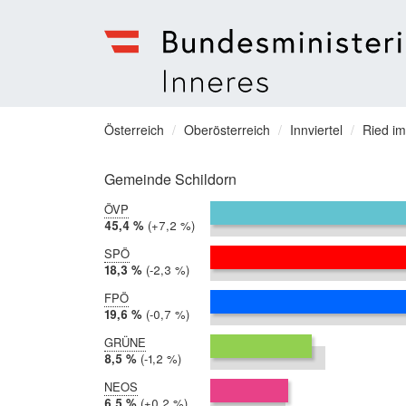
Bundesministerium
für
Sie
Österreich
Oberösterreich
Innviertel
Ried im
Inneres
befinden
Menu
sich
Gemeinde Schildorn
hier:
ÖVP
2019:
45,4 %
Differenz:
+7,2 %
2014:
38,2 %
SPÖ
2019:
18,3 %
Differenz:
-2,3 %
2014:
20,6 %
FPÖ
2019:
19,6 %
Differenz:
-0,7 %
2014:
20,3 %
GRÜNE
2019:
8,5 %
Differenz:
-1,2 %
2014:
9,6 %
NEOS
2019:
6,5 %
Differenz:
+0,2 %