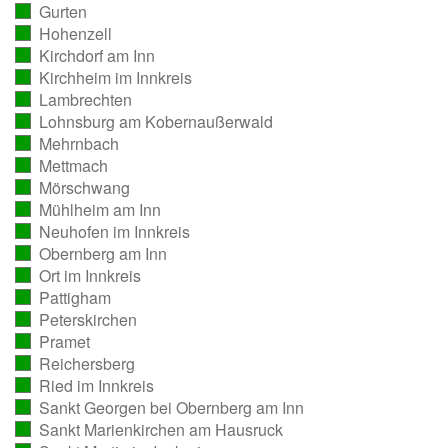
Gurten
ausgezählt)
(vollständig
Hohenzell
ausgezählt)
(vollständig
Kirchdorf am Inn
ausgezählt)
(vollständig
Kirchheim im Innkreis
ausgezählt)
(vollständig
Lambrechten
ausgezählt)
(vollständig
Lohnsburg am Kobernaußerwald
ausgezählt)
(vollständig
Mehrnbach
ausgezählt)
(vollständig
Mettmach
ausgezählt)
(vollständig
Mörschwang
ausgezählt)
(vollständig
Mühlheim am Inn
ausgezählt)
(vollständig
Neuhofen im Innkreis
ausgezählt)
(vollständig
Obernberg am Inn
ausgezählt)
(vollständig
Ort im Innkreis
ausgezählt)
(vollständig
Pattigham
ausgezählt)
(vollständig
Peterskirchen
ausgezählt)
(vollständig
Pramet
ausgezählt)
(vollständig
Reichersberg
ausgezählt)
(vollständig
Ried im Innkreis
ausgezählt)
(vollständig
Sankt Georgen bei Obernberg am Inn
ausgezählt)
(vollständig
Sankt Marienkirchen am Hausruck
ausgezählt)
(vollständig