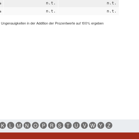
%
n.t.
n.t.
%
n.t.
n.t.
h Ungenauigkeiten in der Addition der Prozentwerte auf 100% ergeben
K
L
M
N
O
P
R
S
T
U
V
W
Y
Z