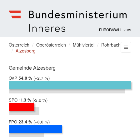
EUROPAWAHL 2019
Bundesministerium
für
Sie
Österreich
Oberösterreich
Mühlviertel
Rohrbach
Menu
Inneres
Atzesberg
befinden
sich
hier:
Gemeinde Atzesberg
ÖVP
2019:
54,0 %
Differenz:
+2,7 %
2014:
51,3 %
SPÖ
2019:
11,3 %
Differenz:
-2,2 %
2014:
13,5 %
FPÖ
2019:
23,4 %
Differenz:
+8,0 %
2014:
15,4 %