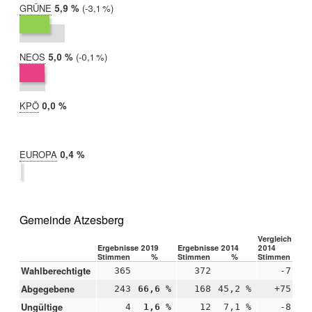
GRÜNE
2019:
5,9 %
Differenz:
-3,1 %
2014:
9,0 %
NEOS
2019:
5,0 %
Differenz:
-0,1 %
2014:
5,1 %
KPÖ
2019:
0,0 %
2014:
nicht
teilgenommen
EUROPA
2019:
0,4 %
2014:
nicht
teilgenommen
Gemeinde Atzesberg
Vergleich 2019
Ergebnisse 2019
Ergebnisse 2014
2014
Stimmen
%
Stimmen
%
Stimmen
Wahlberechtigte
365
372
-7
Abgegebene
243
66,6 %
168
45,2 %
+75
+2
Ungültige
4
1,6 %
12
7,1 %
-8
-