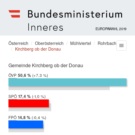
EUROPAWAHL 2019
Bundesministerium
für
Sie
Österreich
Oberösterreich
Mühlviertel
Rohrbach
Menu
Inneres
Kirchberg ob der Donau
befinden
sich
hier:
Gemeinde Kirchberg ob der Donau
ÖVP
2019:
50,6 %
Differenz:
+7,3 %
2014:
43,4 %
SPÖ
2019:
17,4 %
Differenz:
-1,0 %
2014:
18,4 %
FPÖ
2019:
14,8 %
Differenz:
-0,4 %
2014:
15,2 %