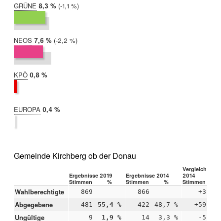
GRÜNE
2019:
8,3 %
Differenz:
-1,1 %
2014:
9,3 %
NEOS
2019:
7,6 %
Differenz:
-2,2 %
2014:
9,8 %
KPÖ
2019:
0,8 %
2014:
nicht
teilgenommen
EUROPA
2019:
0,4 %
2014:
nicht
teilgenommen
Gemeinde Kirchberg ob der Donau
Vergleich 2019
Ergebnisse 2019
Ergebnisse 2014
2014
Stimmen
%
Stimmen
%
Stimmen
Wahlberechtigte
869
866
+3
Abgegebene
481
55,4 %
422
48,7 %
+59
+6
Ungültige
9
1,9 %
14
3,3 %
-5
-1