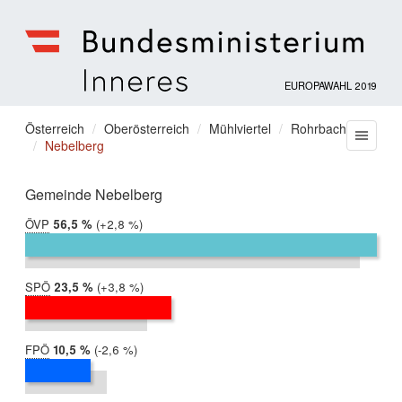
EUROPAWAHL 2019
Bundesministerium
für
Sie
Österreich
Oberösterreich
Mühlviertel
Rohrbach
Menu
Inneres
Nebelberg
befinden
sich
hier:
Gemeinde Nebelberg
ÖVP
2019:
56,5 %
Differenz:
+2,8 %
2014:
53,7 %
SPÖ
2019:
23,5 %
Differenz:
+3,8 %
2014:
19,7 %
FPÖ
2019:
10,5 %
Differenz:
-2,6 %
2014:
13,1 %