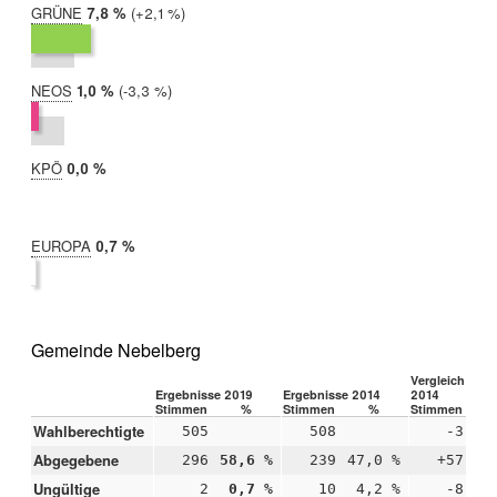
GRÜNE
2019:
7,8 %
Differenz:
+2,1 %
2014:
5,7 %
NEOS
2019:
1,0 %
Differenz:
-3,3 %
2014:
4,4 %
KPÖ
2019:
0,0 %
2014:
nicht
teilgenommen
EUROPA
2019:
0,7 %
2014:
nicht
teilgenommen
Gemeinde Nebelberg
Vergleich 2019
Ergebnisse 2019
Ergebnisse 2014
2014
Stimmen
%
Stimmen
%
Stimmen
Wahlberechtigte
505
508
-3
Abgegebene
296
58,6 %
239
47,0 %
+57
+1
Ungültige
2
0,7 %
10
4,2 %
-8
-