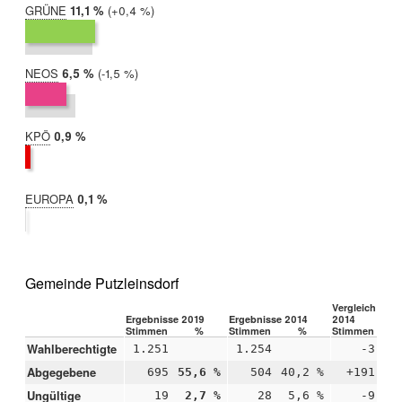
GRÜNE
2019:
11,1 %
Differenz:
+0,4 %
2014:
10,7 %
NEOS
2019:
6,5 %
Differenz:
-1,5 %
2014:
8,0 %
KPÖ
2019:
0,9 %
2014:
nicht
teilgenommen
EUROPA
2019:
0,1 %
2014:
nicht
teilgenommen
Gemeinde Putzleinsdorf
Vergleich 2019
Ergebnisse 2019
Ergebnisse 2014
2014
Stimmen
%
Stimmen
%
Stimmen
Wahlberechtigte
1.251
1.254
-3
Abgegebene
695
55,6 %
504
40,2 %
+191
+1
Ungültige
19
2,7 %
28
5,6 %
-9
-