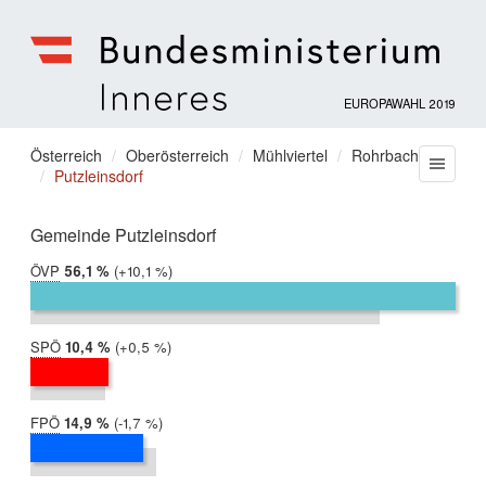
EUROPAWAHL 2019
Bundesministerium
für
Sie
Österreich
Oberösterreich
Mühlviertel
Rohrbach
Menu
Inneres
Putzleinsdorf
befinden
sich
hier:
Gemeinde Putzleinsdorf
ÖVP
2019:
56,1 %
Differenz:
+10,1 %
2014:
46,0 %
SPÖ
2019:
10,4 %
Differenz:
+0,5 %
2014:
9,9 %
FPÖ
2019:
14,9 %
Differenz:
-1,7 %
2014:
16,6 %