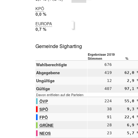
2014:
4,5 %
KPÖ
2019:
0,0 %
2014:
EUROPA
nicht
2019:
0,7 %
teilgenommen
2014:
nicht
teilgenommen
Gemeinde Sigharting
Ergebnisse 2019
Stimmen
%
Wahlberechtigte
676
Abgegebene
419
62,0 
Ungültige
12
2,9 
Gültige
407
97,1 
Davon entfielen auf die Parteien
ÖVP
224
55,0 
SPÖ
38
9,3 
FPÖ
91
22,4 
GRÜNE
28
6,9 
NEOS
23
5,7 