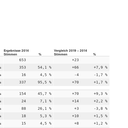
Ergebnisse 2014
Vergleich 2019 – 2014
Stimmen
%
Stimmen
%
653
+23
%
353
54,1 %
+66
+7,9 %
%
16
4,5 %
-4
-1,7 %
%
337
95,5 %
+70
+1,7 %
%
154
45,7 %
+70
+9,3 %
%
24
7,1 %
+14
+2,2 %
%
88
26,1 %
+3
-3,8 %
%
18
5,3 %
+10
+1,5 %
%
15
4,5 %
+8
+1,2 %