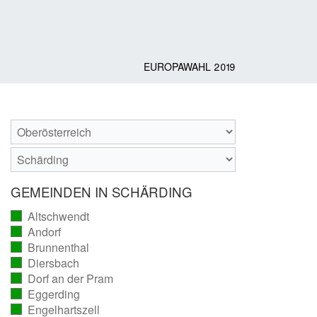
EUROPAWAHL 2019
GEMEINDEN IN SCHÄRDING
Altschwendt
(vollständig
Andorf
ausgezählt)
(vollständig
Brunnenthal
ausgezählt)
(vollständig
Diersbach
ausgezählt)
(vollständig
Dorf an der Pram
ausgezählt)
(vollständig
Eggerding
ausgezählt)
(vollständig
Engelhartszell
ausgezählt)
(vollständig