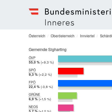
Bundesministerium
für
Sie
Österreich
Oberösterreich
Innviertel
Schärd
Inneres
befinden
Menu
sich
Gemeinde Sigharting
hier:
ÖVP
2019:
55,0 %
Differenz:
+9,3 %
2014:
45,7 %
SPÖ
2019:
9,3 %
Differenz:
+2,2 %
2014:
7,1 %
FPÖ
2019:
22,4 %
Differenz:
-3,8 %
2014:
26,1 %
GRÜNE
2019:
6,9 %
Differenz:
+1,5 %
2014:
5,3 %
NEOS
2019:
5,7 %
Differenz:
+1,2 %