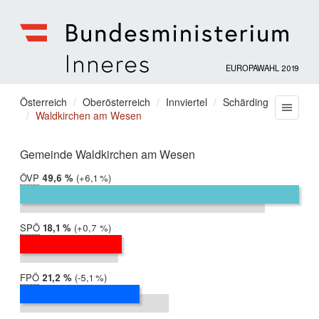
EUROPAWAHL 2019
Bundesministerium
für
Sie
Österreich
Oberösterreich
Innviertel
Schärding
Menu
Inneres
Waldkirchen am Wesen
befinden
sich
hier:
Gemeinde Waldkirchen am Wesen
ÖVP
2019:
49,6 %
Differenz:
+6,1 %
2014:
43,5 %
SPÖ
2019:
18,1 %
Differenz:
+0,7 %
2014:
17,5 %
FPÖ
2019:
21,2 %
Differenz:
-5,1 %
2014:
26,4 %