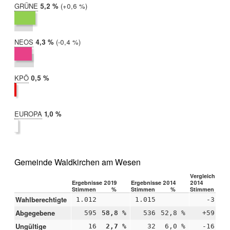
GRÜNE
2019:
5,2 %
Differenz:
+0,6 %
2014:
4,6 %
NEOS
2019:
4,3 %
Differenz:
-0,4 %
2014:
4,8 %
KPÖ
2019:
0,5 %
2014:
nicht
teilgenommen
EUROPA
2019:
1,0 %
2014:
nicht
teilgenommen
Gemeinde Waldkirchen am Wesen
Vergleich 2019
Ergebnisse 2019
Ergebnisse 2014
2014
Stimmen
%
Stimmen
%
Stimmen
Wahlberechtigte
1.012
1.015
-3
Abgegebene
595
58,8 %
536
52,8 %
+59
+6
Ungültige
16
2,7 %
32
6,0 %
-16
-3