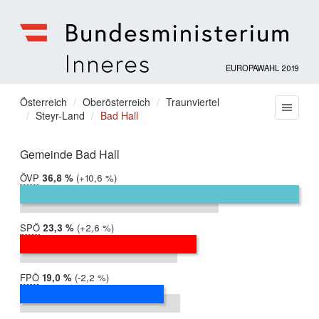
EUROPAWAHL 2019
Bundesministerium
für
Sie
Österreich
Oberösterreich
Traunviertel
Menu
Inneres
Steyr-Land
Bad Hall
befinden
sich
hier:
Gemeinde Bad Hall
ÖVP
2019:
36,8 %
Differenz:
+10,6 %
2014:
26,2 %
SPÖ
2019:
23,3 %
Differenz:
+2,6 %
2014:
20,7 %
FPÖ
2019:
19,0 %
Differenz:
-2,2 %
2014:
21,1 %