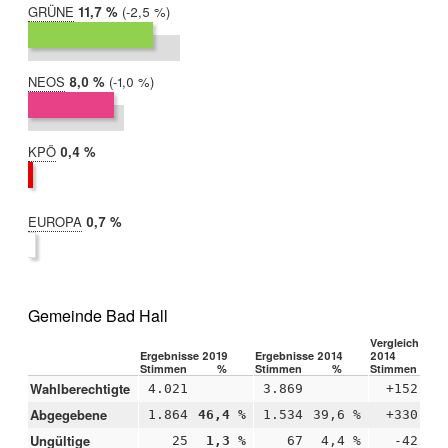
GRÜNE
2019:
11,7 %
Differenz:
-2,5 %
2014:
14,2 %
NEOS
2019:
8,0 %
Differenz:
-1,0 %
2014:
9,0 %
KPÖ
2019:
0,4 %
2014:
nicht
teilgenommen
EUROPA
2019:
0,7 %
2014:
nicht
teilgenommen
Gemeinde Bad Hall
Vergleich 2019
Ergebnisse 2019
Ergebnisse 2014
2014
Stimmen
%
Stimmen
%
Stimmen
Wahlberechtigte
4.021
3.869
+152
Abgegebene
1.864
46,4 %
1.534
39,6 %
+330
+
Ungültige
25
1,3 %
67
4,4 %
-42
-