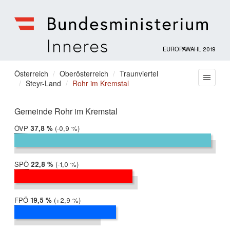
EUROPAWAHL 2019
Bundesministerium
für
Sie
Österreich
Oberösterreich
Traunviertel
Menu
Inneres
Steyr-Land
Rohr im Kremstal
befinden
sich
hier:
Gemeinde Rohr im Kremstal
ÖVP
2019:
37,8 %
Differenz:
-0,9 %
2014:
38,7 %
SPÖ
2019:
22,8 %
Differenz:
-1,0 %
2014:
23,8 %
FPÖ
2019:
19,5 %
Differenz:
+2,9 %
2014:
16,6 %