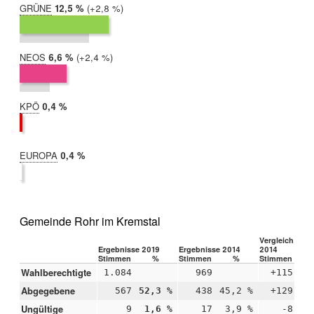
GRÜNE
2019:
12,5 %
Differenz:
+2,8 %
2014:
9,7 %
NEOS
2019:
6,6 %
Differenz:
+2,4 %
2014:
4,3 %
KPÖ
2019:
0,4 %
2014:
nicht
teilgenommen
EUROPA
2019:
0,4 %
2014:
nicht
teilgenommen
Gemeinde Rohr im Kremstal
Vergleich 2019
Ergebnisse 2019
Ergebnisse 2014
2014
Stimmen
%
Stimmen
%
Stimmen
Wahlberechtigte
1.084
969
+115
Abgegebene
567
52,3 %
438
45,2 %
+129
+7
Ungültige
9
1,6 %
17
3,9 %
-8
-2