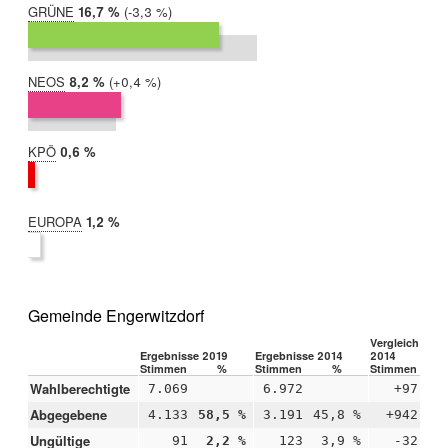
GRÜNE
2019:
16,7 %
Differenz:
-3,3 %
2014:
20,0 %
NEOS
2019:
8,2 %
Differenz:
+0,4 %
2014:
7,7 %
KPÖ
2019:
0,6 %
2014:
nicht
teilgenommen
EUROPA
2019:
1,2 %
2014:
nicht
teilgenommen
Gemeinde Engerwitzdorf
Vergleich 2019
Ergebnisse 2019
Ergebnisse 2014
2014
Stimmen
%
Stimmen
%
Stimmen
Wahlberechtigte
7.069
6.972
+97
Abgegebene
4.133
58,5 %
3.191
45,8 %
+942
+1
Ungültige
91
2,2 %
123
3,9 %
-32
-