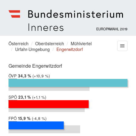
EUROPAWAHL 2019
Bundesministerium
für
Sie
Österreich
Oberösterreich
Mühlviertel
Menu
Inneres
Urfahr-Umgebung
Engerwitzdorf
befinden
sich
hier:
Gemeinde Engerwitzdorf
ÖVP
2019:
34,3 %
Differenz:
+10,9 %
2014:
23,4 %
SPÖ
2019:
23,1 %
Differenz:
+1,1 %
2014:
22,0 %
FPÖ
2019:
15,9 %
Differenz:
-4,8 %
2014:
20,7 %