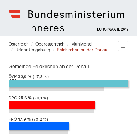
EUROPAWAHL 2019
Bundesministerium
für
Sie
Österreich
Oberösterreich
Mühlviertel
Menu
Inneres
Urfahr-Umgebung
Feldkirchen an der Donau
befinden
sich
hier:
Gemeinde Feldkirchen an der Donau
ÖVP
2019:
35,6 %
Differenz:
+7,3 %
2014:
28,3 %
SPÖ
2019:
25,6 %
Differenz:
+0,1 %
2014:
25,5 %
FPÖ
2019:
17,9 %
Differenz:
+0,2 %
2014:
17,6 %