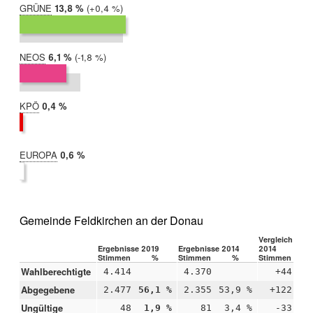
GRÜNE
2019:
13,8 %
Differenz:
+0,4 %
2014:
13,4 %
NEOS
2019:
6,1 %
Differenz:
-1,8 %
2014:
7,9 %
KPÖ
2019:
0,4 %
2014:
nicht
teilgenommen
EUROPA
2019:
0,6 %
2014:
nicht
teilgenommen
Gemeinde Feldkirchen an der Donau
Vergleich 2019
Ergebnisse 2019
Ergebnisse 2014
2014
Stimmen
%
Stimmen
%
Stimmen
Wahlberechtigte
4.414
4.370
+44
Abgegebene
2.477
56,1 %
2.355
53,9 %
+122
+2
Ungültige
48
1,9 %
81
3,4 %
-33
-1