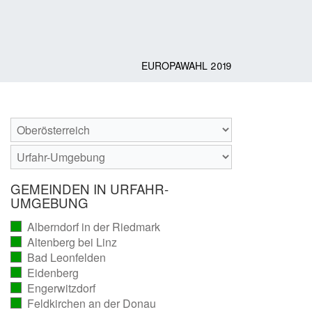
EUROPAWAHL 2019
GEMEINDEN IN URFAHR-
UMGEBUNG
Alberndorf in der Riedmark
(vollständig
Altenberg bei Linz
ausgezählt)
(vollständig
Bad Leonfelden
ausgezählt)
(vollständig
Eidenberg
ausgezählt)
(vollständig
Engerwitzdorf
ausgezählt)
(vollständig
Feldkirchen an der Donau
ausgezählt)
(vollständig