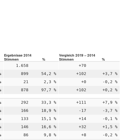
Ergebnisse 2014
Vergleich 2019 – 2014
Stimmen
%
Stimmen
%
1.658
+70
%
899
54,2 %
+102
+3,7 %
%
21
2,3 %
+0
-0,2 %
%
878
97,7 %
+102
+0,2 %
%
292
33,3 %
+111
+7,9 %
%
166
18,9 %
-17
-3,7 %
%
133
15,1 %
+14
-0,1 %
%
146
16,6 %
+32
+1,5 %
%
86
9,8 %
+8
-0,2 %