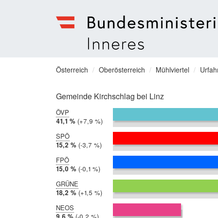
Bundesministerium
für
Sie
Österreich
Oberösterreich
Mühlviertel
Urfa
Inneres
befinden
Menu
sich
Gemeinde Kirchschlag bei Linz
hier:
ÖVP
2019:
41,1 %
Differenz:
+7,9 %
2014:
33,3 %
SPÖ
2019:
15,2 %
Differenz:
-3,7 %
2014:
18,9 %
FPÖ
2019:
15,0 %
Differenz:
-0,1 %
2014:
15,1 %
GRÜNE
2019:
18,2 %
Differenz:
+1,5 %
2014:
16,6 %
NEOS
2019:
9,6 %
Differenz:
-0,2 %