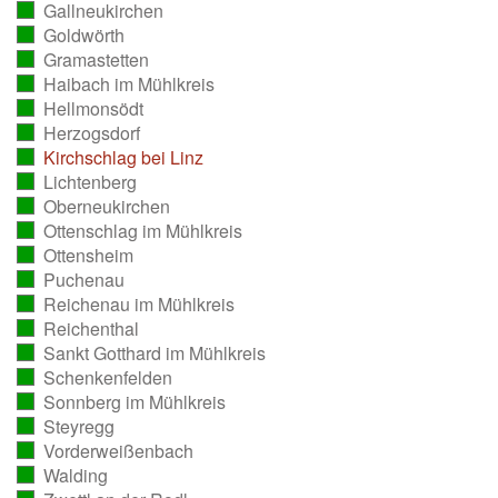
Gallneukirchen
ausgezählt)
(vollständig
Goldwörth
ausgezählt)
(vollständig
Gramastetten
ausgezählt)
(vollständig
Haibach im Mühlkreis
ausgezählt)
(vollständig
Hellmonsödt
ausgezählt)
(vollständig
Herzogsdorf
ausgezählt)
(vollständig
Kirchschlag bei Linz
ausgezählt)
(vollständig
Lichtenberg
ausgezählt)
(vollständig
Oberneukirchen
ausgezählt)
(vollständig
Ottenschlag im Mühlkreis
ausgezählt)
(vollständig
Ottensheim
ausgezählt)
(vollständig
Puchenau
ausgezählt)
(vollständig
Reichenau im Mühlkreis
ausgezählt)
(vollständig
Reichenthal
ausgezählt)
(vollständig
Sankt Gotthard im Mühlkreis
ausgezählt)
(vollständig
Schenkenfelden
ausgezählt)
(vollständig
Sonnberg im Mühlkreis
ausgezählt)
(vollständig
Steyregg
ausgezählt)
(vollständig
Vorderweißenbach
ausgezählt)
(vollständig
Walding
ausgezählt)
(vollständig