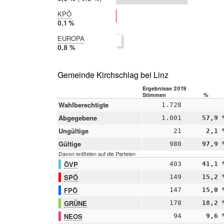
2014:
9,8 %
KPÖ
2019:
0,1 %
2014:
EUROPA
nicht
2019:
0,8 %
teilgenommen
2014:
nicht
teilgenommen
Gemeinde Kirchschlag bei Linz
Ergebnisse 2019
Stimmen
%
Wahlberechtigte
1.728
Abgegebene
1.001
57,9 
Ungültige
21
2,1 
Gültige
980
97,9 
Davon entfielen auf die Parteien
ÖVP
403
41,1 
SPÖ
149
15,2 
FPÖ
147
15,0 
GRÜNE
178
18,2 
NEOS
94
9,6 