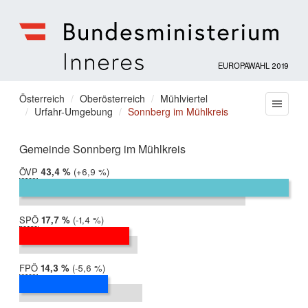
EUROPAWAHL 2019
Bundesministerium
für
Sie
Österreich
Oberösterreich
Mühlviertel
Menu
Inneres
Urfahr-Umgebung
Sonnberg im Mühlkreis
befinden
sich
hier:
Gemeinde Sonnberg im Mühlkreis
ÖVP
2019:
43,4 %
Differenz:
+6,9 %
2014:
36,5 %
SPÖ
2019:
17,7 %
Differenz:
-1,4 %
2014:
19,1 %
FPÖ
2019:
14,3 %
Differenz:
-5,6 %
2014:
19,9 %