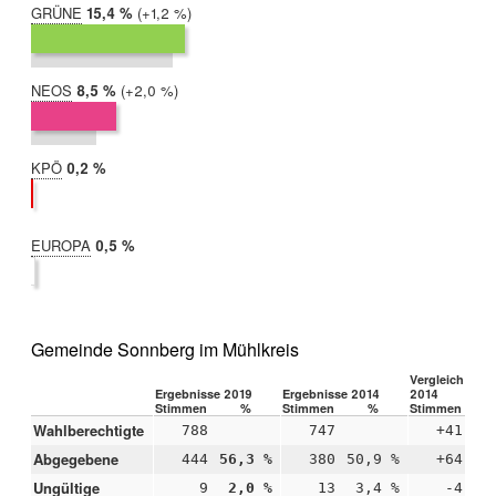
GRÜNE
2019:
15,4 %
Differenz:
+1,2 %
2014:
14,2 %
NEOS
2019:
8,5 %
Differenz:
+2,0 %
2014:
6,5 %
KPÖ
2019:
0,2 %
2014:
nicht
teilgenommen
EUROPA
2019:
0,5 %
2014:
nicht
teilgenommen
Gemeinde Sonnberg im Mühlkreis
Vergleich 2019
Ergebnisse 2019
Ergebnisse 2014
2014
Stimmen
%
Stimmen
%
Stimmen
Wahlberechtigte
788
747
+41
Abgegebene
444
56,3 %
380
50,9 %
+64
+5
Ungültige
9
2,0 %
13
3,4 %
-4
-1