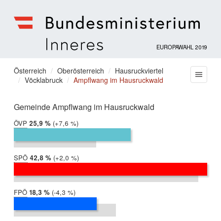
EUROPAWAHL 2019
Bundesministerium
für
Sie
Österreich
Oberösterreich
Hausruckviertel
Menu
Inneres
Vöcklabruck
Ampflwang im Hausruckwald
befinden
sich
hier:
Gemeinde Ampflwang im Hausruckwald
ÖVP
2019:
25,9 %
Differenz:
+7,6 %
2014:
18,2 %
SPÖ
2019:
42,8 %
Differenz:
+2,0 %
2014:
40,8 %
FPÖ
2019:
18,3 %
Differenz:
-4,3 %
2014:
22,6 %