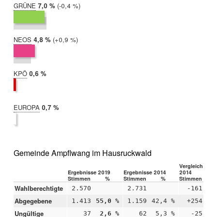
GRÜNE
2019:
7,0 %
Differenz:
-0,4 %
2014:
7,4 %
NEOS
2019:
4,8 %
Differenz:
+0,9 %
2014:
3,9 %
KPÖ
2019:
0,6 %
2014:
nicht
teilgenommen
EUROPA
2019:
0,7 %
2014:
nicht
teilgenommen
Gemeinde Ampflwang im Hausruckwald
Vergleich 2019
Ergebnisse 2019
Ergebnisse 2014
2014
Stimmen
%
Stimmen
%
Stimmen
Wahlberechtigte
2.570
2.731
-161
Abgegebene
1.413
55,0 %
1.159
42,4 %
+254
+1
Ungültige
37
2,6 %
62
5,3 %
-25
-