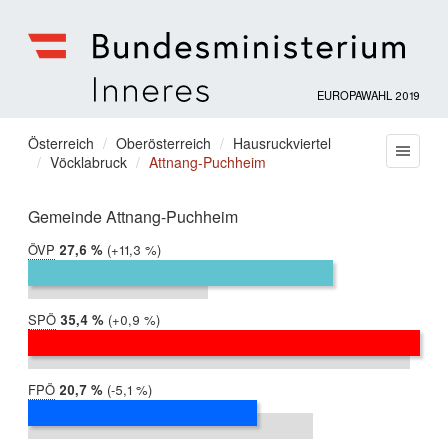
EUROPAWAHL 2019
Bundesministerium
für
Sie
Österreich
Oberösterreich
Hausruckviertel
Menu
Inneres
Vöcklabruck
Attnang-Puchheim
befinden
sich
hier:
Gemeinde Attnang-Puchheim
ÖVP
2019:
27,6 %
Differenz:
+11,3 %
2014:
16,3 %
SPÖ
2019:
35,4 %
Differenz:
+0,9 %
2014:
34,6 %
FPÖ
2019:
20,7 %
Differenz:
-5,1 %
2014:
25,8 %