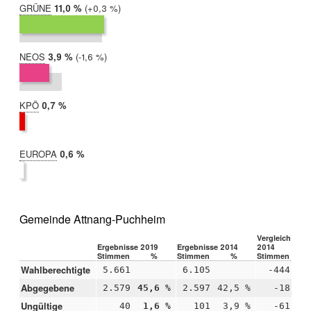
GRÜNE
2019:
11,0 %
Differenz:
+0,3 %
2014:
10,8 %
NEOS
2019:
3,9 %
Differenz:
-1,6 %
2014:
5,5 %
KPÖ
2019:
0,7 %
2014:
nicht
teilgenommen
EUROPA
2019:
0,6 %
2014:
nicht
teilgenommen
Gemeinde Attnang-Puchheim
Vergleich 2019
Ergebnisse 2019
Ergebnisse 2014
2014
Stimmen
%
Stimmen
%
Stimmen
Wahlberechtigte
5.661
6.105
-444
Abgegebene
2.579
45,6 %
2.597
42,5 %
-18
+
Ungültige
40
1,6 %
101
3,9 %
-61
-