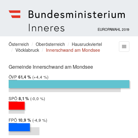
EUROPAWAHL 2019
Bundesministerium
für
Sie
Österreich
Oberösterreich
Hausruckviertel
Menu
Inneres
Vöcklabruck
Innerschwand am Mondsee
befinden
sich
hier:
Gemeinde Innerschwand am Mondsee
ÖVP
2019:
61,4 %
Differenz:
+4,4 %
2014:
57,0 %
SPÖ
2019:
8,1 %
Differenz:
-0,0 %
2014:
8,1 %
FPÖ
2019:
10,9 %
Differenz:
-4,9 %
2014:
15,7 %