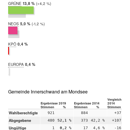
GRÜNE
2019:
13,8 %
Differenz:
+4,2 %
2014:
9,6 %
NEOS
2019:
5,0 %
Differenz:
-1,2 %
2014:
6,2 %
KPÖ
2019:
0,4 %
2014:
nicht
teilgenommen
EUROPA
2019:
0,4 %
2014:
nicht
teilgenommen
Gemeinde Innerschwand am Mondsee
Vergleich 2019
Ergebnisse 2019
Ergebnisse 2014
2014
Stimmen
%
Stimmen
%
Stimmen
Wahlberechtigte
921
884
+37
Abgegebene
480
52,1 %
373
42,2 %
+107
+9
Ungültige
1
0,2 %
17
4,6 %
-16
-4