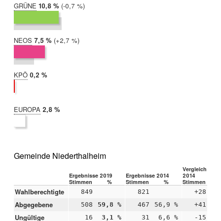
GRÜNE
2019:
10,8 %
Differenz:
-0,7 %
2014:
11,5 %
NEOS
2019:
7,5 %
Differenz:
+2,7 %
2014:
4,8 %
KPÖ
2019:
0,2 %
2014:
nicht
teilgenommen
EUROPA
2019:
2,8 %
2014:
nicht
teilgenommen
Gemeinde Niederthalheim
Vergleich 2019
Ergebnisse 2019
Ergebnisse 2014
2014
Stimmen
%
Stimmen
%
Stimmen
Wahlberechtigte
849
821
+28
Abgegebene
508
59,8 %
467
56,9 %
+41
+3
Ungültige
16
3,1 %
31
6,6 %
-15
-3