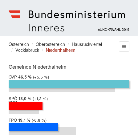
EUROPAWAHL 2019
Bundesministerium
für
Sie
Österreich
Oberösterreich
Hausruckviertel
Menu
Inneres
Vöcklabruck
Niederthalheim
befinden
sich
hier:
Gemeinde Niederthalheim
ÖVP
2019:
46,5 %
Differenz:
+5,5 %
2014:
41,1 %
SPÖ
2019:
13,0 %
Differenz:
+1,3 %
2014:
11,7 %
FPÖ
2019:
19,1 %
Differenz:
-6,8 %
2014:
25,9 %