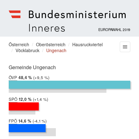
EUROPAWAHL 2019
Bundesministerium
für
Sie
Österreich
Oberösterreich
Hausruckviertel
Menu
Inneres
Vöcklabruck
Ungenach
befinden
sich
hier:
Gemeinde Ungenach
ÖVP
2019:
48,4 %
Differenz:
+9,5 %
2014:
38,9 %
SPÖ
2019:
12,0 %
Differenz:
+1,4 %
2014:
10,6 %
FPÖ
2019:
14,6 %
Differenz:
-4,1 %
2014:
18,8 %