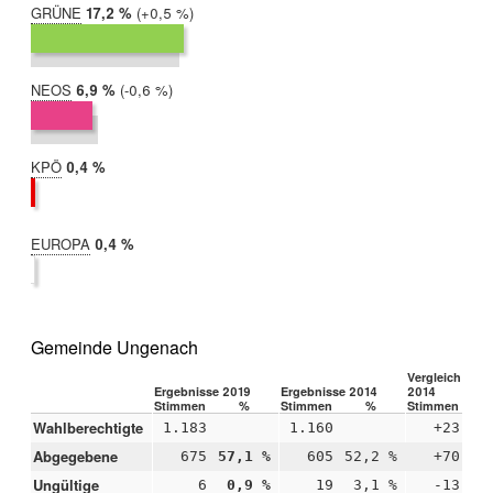
GRÜNE
2019:
17,2 %
Differenz:
+0,5 %
2014:
16,7 %
NEOS
2019:
6,9 %
Differenz:
-0,6 %
2014:
7,5 %
KPÖ
2019:
0,4 %
2014:
nicht
teilgenommen
EUROPA
2019:
0,4 %
2014:
nicht
teilgenommen
Gemeinde Ungenach
Vergleich 2019
Ergebnisse 2019
Ergebnisse 2014
2014
Stimmen
%
Stimmen
%
Stimmen
Wahlberechtigte
1.183
1.160
+23
Abgegebene
675
57,1 %
605
52,2 %
+70
+4
Ungültige
6
0,9 %
19
3,1 %
-13
-2