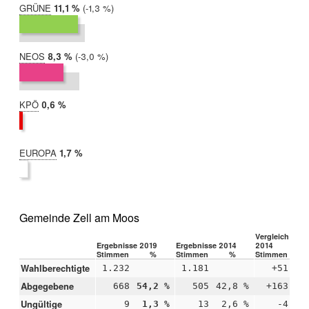
GRÜNE
2019:
11,1 %
Differenz:
-1,3 %
2014:
12,4 %
NEOS
2019:
8,3 %
Differenz:
-3,0 %
2014:
11,4 %
KPÖ
2019:
0,6 %
2014:
nicht
teilgenommen
EUROPA
2019:
1,7 %
2014:
nicht
teilgenommen
Gemeinde Zell am Moos
Vergleich 2019
Ergebnisse 2019
Ergebnisse 2014
2014
Stimmen
%
Stimmen
%
Stimmen
Wahlberechtigte
1.232
1.181
+51
Abgegebene
668
54,2 %
505
42,8 %
+163
+1
Ungültige
9
1,3 %
13
2,6 %
-4
-