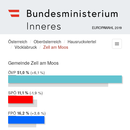
EUROPAWAHL 2019
Bundesministerium
für
Sie
Österreich
Oberösterreich
Hausruckviertel
Menu
Inneres
Vöcklabruck
Zell am Moos
befinden
sich
hier:
Gemeinde Zell am Moos
ÖVP
2019:
51,0 %
Differenz:
+6,1 %
2014:
44,9 %
SPÖ
2019:
11,1 %
Differenz:
-1,9 %
2014:
13,0 %
FPÖ
2019:
16,2 %
Differenz:
+3,6 %
2014:
12,6 %