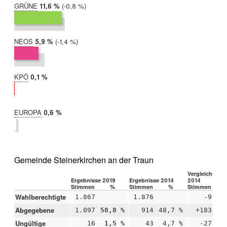
GRÜNE
2019:
11,6 %
Differenz:
-0,8 %
2014:
12,4 %
NEOS
2019:
5,9 %
Differenz:
-1,4 %
2014:
7,3 %
KPÖ
2019:
0,1 %
2014:
nicht
teilgenommen
EUROPA
2019:
0,6 %
2014:
nicht
teilgenommen
Gemeinde Steinerkirchen an der Traun
Vergleich 2019
Ergebnisse 2019
Ergebnisse 2014
2014
Stimmen
%
Stimmen
%
Stimmen
Wahlberechtigte
1.867
1.876
-9
Abgegebene
1.097
58,8 %
914
48,7 %
+183
+1
Ungültige
16
1,5 %
43
4,7 %
-27
-