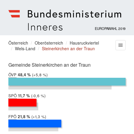
EUROPAWAHL 2019
Bundesministerium
für
Sie
Österreich
Oberösterreich
Hausruckviertel
Menu
Inneres
Wels-Land
Steinerkirchen an der Traun
befinden
sich
hier:
Gemeinde Steinerkirchen an der Traun
ÖVP
2019:
48,4 %
Differenz:
+5,8 %
2014:
42,6 %
SPÖ
2019:
11,7 %
Differenz:
-0,6 %
2014:
12,3 %
FPÖ
2019:
21,8 %
Differenz:
+1,3 %
2014:
20,6 %