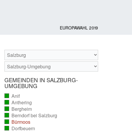
EUROPAWAHL 2019
GEMEINDEN IN SALZBURG-
UMGEBUNG
Anif
(vollständig
Anthering
ausgezählt)
(vollständig
Bergheim
ausgezählt)
(vollständig
Berndorf bei Salzburg
ausgezählt)
(vollständig
Bürmoos
ausgezählt)
(vollständig
Dorfbeuern
ausgezählt)
(vollständig