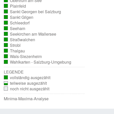
Obertrum am See
ausgezählt)
(vollständig
Plainfeld
ausgezählt)
(vollständig
Sankt Georgen bei Salzburg
ausgezählt)
(vollständig
Sankt Gilgen
ausgezählt)
(vollständig
Schleedorf
ausgezählt)
(vollständig
Seeham
ausgezählt)
(vollständig
Seekirchen am Wallersee
ausgezählt)
(vollständig
Straßwalchen
ausgezählt)
(vollständig
Strobl
ausgezählt)
(vollständig
Thalgau
ausgezählt)
(vollständig
Wals-Siezenheim
ausgezählt)
(vollständig
Wahlkarten - Salzburg-Umgebung
ausgezählt)
(vollständig
ausgezählt)
LEGENDE
vollständig ausgezählt
teilweise ausgezählt
noch nicht ausgezählt
Minima-Maxima-Analyse