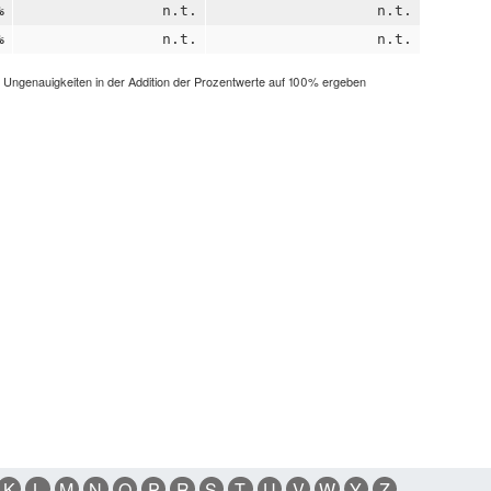
%
n.t.
n.t.
%
n.t.
n.t.
h Ungenauigkeiten in der Addition der Prozentwerte auf 100% ergeben
K
L
M
N
O
P
R
S
T
U
V
W
Y
Z