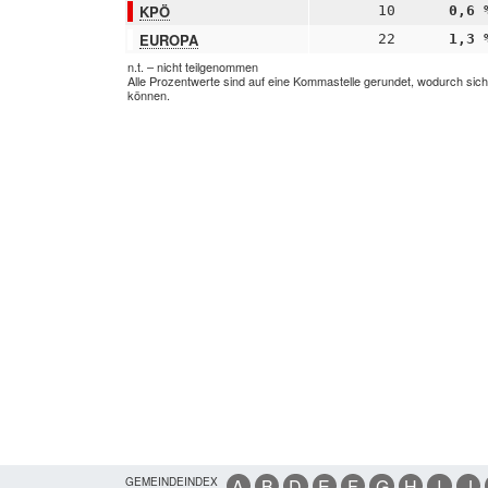
KPÖ
10
0,6 
EUROPA
22
1,3 
n.t. – nicht teilgenommen
Alle Prozentwerte sind auf eine Kommastelle gerundet, wodurch sic
können.
GEMEINDEINDEX
A
B
D
E
F
G
H
I
J