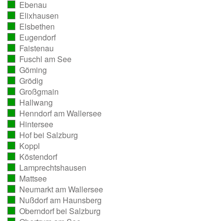
Ebenau
ausgezählt)
(vollständig
Elixhausen
ausgezählt)
(vollständig
Elsbethen
ausgezählt)
(vollständig
Eugendorf
ausgezählt)
(vollständig
Faistenau
ausgezählt)
(vollständig
Fuschl am See
ausgezählt)
(vollständig
Göming
ausgezählt)
(vollständig
Grödig
ausgezählt)
(vollständig
Großgmain
ausgezählt)
(vollständig
Hallwang
ausgezählt)
(vollständig
Henndorf am Wallersee
ausgezählt)
(vollständig
Hintersee
ausgezählt)
(vollständig
Hof bei Salzburg
ausgezählt)
(vollständig
Koppl
ausgezählt)
(vollständig
Köstendorf
ausgezählt)
(vollständig
Lamprechtshausen
ausgezählt)
(vollständig
Mattsee
ausgezählt)
(vollständig
Neumarkt am Wallersee
ausgezählt)
(vollständig
Nußdorf am Haunsberg
ausgezählt)
(vollständig
Oberndorf bei Salzburg
ausgezählt)
(vollständig