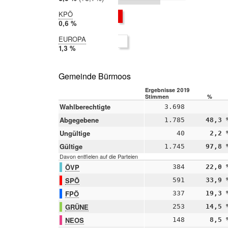
2014:
5,4 %
KPÖ
2019:
0,6 %
2014:
EUROPA
nicht
2019:
1,3 %
teilgenommen
2014:
nicht
teilgenommen
Gemeinde Bürmoos
Ergebnisse 2019
Stimmen
%
Wahlberechtigte
3.698
Abgegebene
1.785
48,3 
Ungültige
40
2,2 
Gültige
1.745
97,8 
Davon entfielen auf die Parteien
ÖVP
384
22,0 
SPÖ
591
33,9 
FPÖ
337
19,3 
GRÜNE
253
14,5 
NEOS
148
8,5 