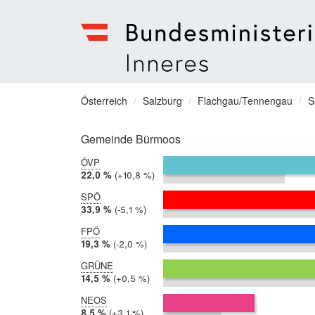
Bundesministerium
für
Sie
Österreich
Salzburg
Flachgau/Tennengau
S
Inneres
befinden
Menu
sich
Gemeinde Bürmoos
hier:
ÖVP
2019:
22,0 %
Differenz:
+10,8 %
2014:
11,2 %
SPÖ
2019:
33,9 %
Differenz:
-5,1 %
2014:
39,0 %
FPÖ
2019:
19,3 %
Differenz:
-2,0 %
2014:
21,4 %
GRÜNE
2019:
14,5 %
Differenz:
+0,5 %
2014:
14,0 %
NEOS
2019:
8,5 %
Differenz:
+3,1 %