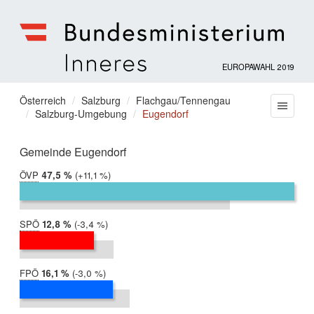
EUROPAWAHL 2019
Bundesministerium
für
Sie
Österreich
Salzburg
Flachgau/Tennengau
Menu
Inneres
Salzburg-Umgebung
Eugendorf
befinden
sich
hier:
Gemeinde Eugendorf
ÖVP
2019:
47,5 %
Differenz:
+11,1 %
2014:
36,4 %
SPÖ
2019:
12,8 %
Differenz:
-3,4 %
2014:
16,2 %
FPÖ
2019:
16,1 %
Differenz:
-3,0 %
2014:
19,1 %