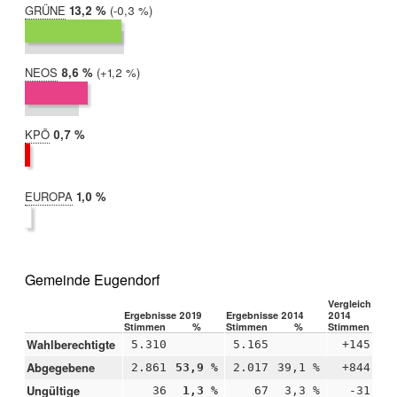
GRÜNE
2019:
13,2 %
Differenz:
-0,3 %
2014:
13,5 %
NEOS
2019:
8,6 %
Differenz:
+1,2 %
2014:
7,4 %
KPÖ
2019:
0,7 %
2014:
nicht
teilgenommen
EUROPA
2019:
1,0 %
2014:
nicht
teilgenommen
Gemeinde Eugendorf
Vergleich 2019
Ergebnisse 2019
Ergebnisse 2014
2014
Stimmen
%
Stimmen
%
Stimmen
Wahlberechtigte
5.310
5.165
+145
Abgegebene
2.861
53,9 %
2.017
39,1 %
+844
+1
Ungültige
36
1,3 %
67
3,3 %
-31
-