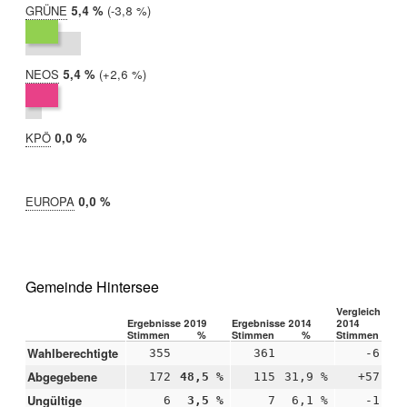
GRÜNE
2019:
5,4 %
Differenz:
-3,8 %
2014:
9,3 %
NEOS
2019:
5,4 %
Differenz:
+2,6 %
2014:
2,8 %
KPÖ
2019:
0,0 %
2014:
nicht
teilgenommen
EUROPA
2019:
0,0 %
2014:
nicht
teilgenommen
Gemeinde Hintersee
Vergleich 2019
Ergebnisse 2019
Ergebnisse 2014
2014
Stimmen
%
Stimmen
%
Stimmen
Wahlberechtigte
355
361
-6
Abgegebene
172
48,5 %
115
31,9 %
+57
+1
Ungültige
6
3,5 %
7
6,1 %
-1
-