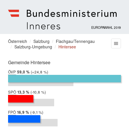
EUROPAWAHL 2019
Bundesministerium
für
Sie
Österreich
Salzburg
Flachgau/Tennengau
Menu
Inneres
Salzburg-Umgebung
Hintersee
befinden
sich
hier:
Gemeinde Hintersee
ÖVP
2019:
59,0 %
Differenz:
+24,8 %
2014:
34,3 %
SPÖ
2019:
13,3 %
Differenz:
-10,8 %
2014:
24,1 %
FPÖ
2019:
16,9 %
Differenz:
-9,1 %
2014:
25,9 %