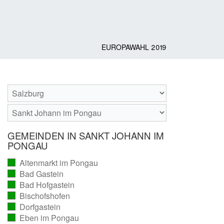
EUROPAWAHL 2019
GEMEINDEN IN SANKT JOHANN IM
PONGAU
Altenmarkt im Pongau
(vollständig
Bad Gastein
ausgezählt)
(vollständig
Bad Hofgastein
ausgezählt)
(vollständig
Bischofshofen
ausgezählt)
(vollständig
Dorfgastein
ausgezählt)
(vollständig
Eben im Pongau
ausgezählt)
(vollständig