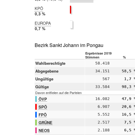
2014:
6,2 %
KPÖ
2019:
0,3 %
2014:
EUROPA
nicht
2019:
0,7 %
teilgenommen
2014:
nicht
teilgenommen
Bezirk Sankt Johann im Pongau
Ergebnisse 2019
Stimmen
%
Wahlberechtigte
58.418
Abgegebene
34.151
58,5 
Ungültige
567
1,7 
Gültige
33.584
98,3 
Davon entfielen auf die Parteien
ÖVP
16.082
47,9 
SPÖ
6.907
20,6 
FPÖ
5.552
16,5 
GRÜNE
2.517
7,5 
NEOS
2.188
6,5 