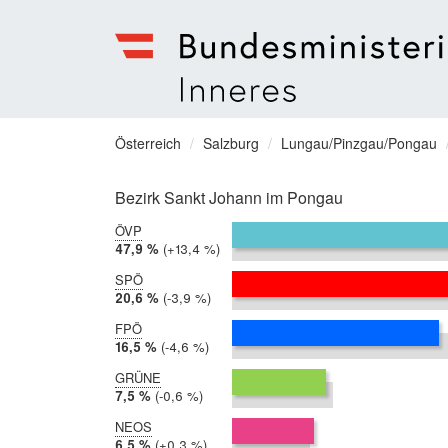
Bundesministerium
für
Sie
Österreich
Salzburg
Lungau/Pinzgau/Pongau
Inneres
befinden
Menu
sich
Bezirk Sankt Johann im Pongau
hier:
ÖVP
2019:
47,9 %
Differenz:
+13,4 %
2014:
34,5 %
SPÖ
2019:
20,6 %
Differenz:
-3,9 %
2014:
24,4 %
FPÖ
2019:
16,5 %
Differenz:
-4,6 %
2014:
21,1 %
GRÜNE
2019:
7,5 %
Differenz:
-0,6 %
2014:
8,1 %
NEOS
2019:
6,5 %
Differenz:
+0,3 %