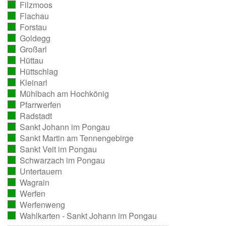
Filzmoos
ausgezählt)
(vollständig
Flachau
ausgezählt)
(vollständig
Forstau
ausgezählt)
(vollständig
Goldegg
ausgezählt)
(vollständig
Großarl
ausgezählt)
(vollständig
Hüttau
ausgezählt)
(vollständig
Hüttschlag
ausgezählt)
(vollständig
Kleinarl
ausgezählt)
(vollständig
Mühlbach am Hochkönig
ausgezählt)
(vollständig
Pfarrwerfen
ausgezählt)
(vollständig
Radstadt
ausgezählt)
(vollständig
Sankt Johann im Pongau
ausgezählt)
(vollständig
Sankt Martin am Tennengebirge
ausgezählt)
(vollständig
Sankt Veit im Pongau
ausgezählt)
(vollständig
Schwarzach im Pongau
ausgezählt)
(vollständig
Untertauern
ausgezählt)
(vollständig
Wagrain
ausgezählt)
(vollständig
Werfen
ausgezählt)
(vollständig
Werfenweng
ausgezählt)
(vollständig
Wahlkarten - Sankt Johann im Pongau
ausgezählt)
(vollständig