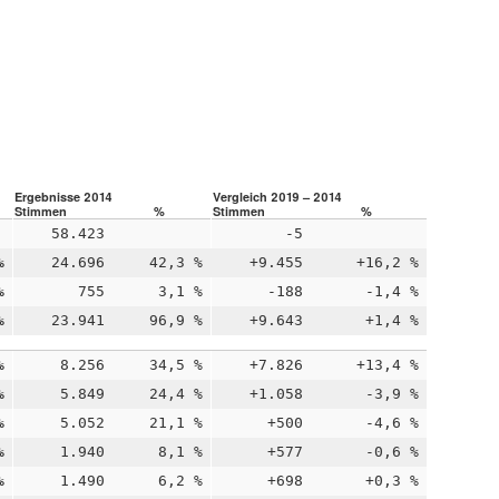
Ergebnisse 2014
Vergleich 2019 – 2014
Stimmen
%
Stimmen
%
58.423
-5
%
24.696
42,3 %
+9.455
+16,2 %
%
755
3,1 %
-188
-1,4 %
%
23.941
96,9 %
+9.643
+1,4 %
%
8.256
34,5 %
+7.826
+13,4 %
%
5.849
24,4 %
+1.058
-3,9 %
%
5.052
21,1 %
+500
-4,6 %
%
1.940
8,1 %
+577
-0,6 %
%
1.490
6,2 %
+698
+0,3 %