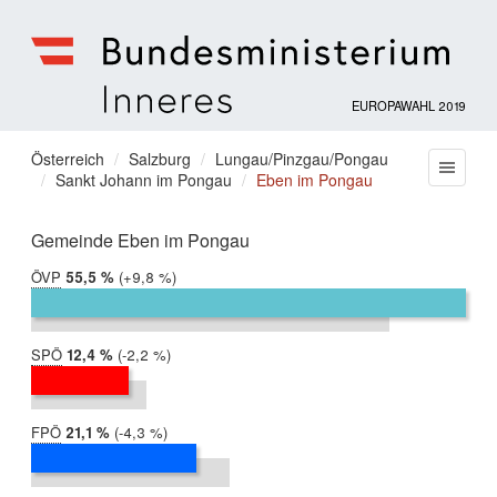
EUROPAWAHL 2019
Bundesministerium
für
Sie
Österreich
Salzburg
Lungau/Pinzgau/Pongau
Menu
Inneres
Sankt Johann im Pongau
Eben im Pongau
befinden
sich
hier:
Gemeinde Eben im Pongau
ÖVP
2019:
55,5 %
Differenz:
+9,8 %
2014:
45,7 %
SPÖ
2019:
12,4 %
Differenz:
-2,2 %
2014:
14,7 %
FPÖ
2019:
21,1 %
Differenz:
-4,3 %
2014:
25,3 %