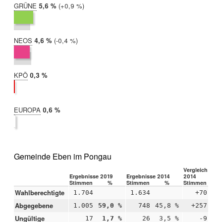
GRÜNE
2019:
5,6 %
Differenz:
+0,9 %
2014:
4,7 %
NEOS
2019:
4,6 %
Differenz:
-0,4 %
2014:
5,0 %
KPÖ
2019:
0,3 %
2014:
nicht
teilgenommen
EUROPA
2019:
0,6 %
2014:
nicht
teilgenommen
Gemeinde Eben im Pongau
Vergleich 2019
Ergebnisse 2019
Ergebnisse 2014
2014
Stimmen
%
Stimmen
%
Stimmen
Wahlberechtigte
1.704
1.634
+70
Abgegebene
1.005
59,0 %
748
45,8 %
+257
+1
Ungültige
17
1,7 %
26
3,5 %
-9
-