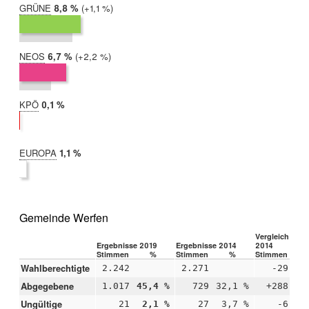
GRÜNE
2019:
8,8 %
Differenz:
+1,1 %
2014:
7,7 %
NEOS
2019:
6,7 %
Differenz:
+2,2 %
2014:
4,6 %
KPÖ
2019:
0,1 %
2014:
nicht
teilgenommen
EUROPA
2019:
1,1 %
2014:
nicht
teilgenommen
Gemeinde Werfen
Vergleich 2019
Ergebnisse 2019
Ergebnisse 2014
2014
Stimmen
%
Stimmen
%
Stimmen
Wahlberechtigte
2.242
2.271
-29
Abgegebene
1.017
45,4 %
729
32,1 %
+288
+1
Ungültige
21
2,1 %
27
3,7 %
-6
-