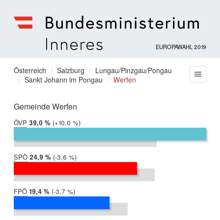
EUROPAWAHL 2019
Bundesministerium
für
Sie
Österreich
Salzburg
Lungau/Pinzgau/Pongau
Menu
Inneres
Sankt Johann im Pongau
Werfen
befinden
sich
hier:
Gemeinde Werfen
ÖVP
2019:
39,0 %
Differenz:
+10,0 %
2014:
28,9 %
SPÖ
2019:
24,9 %
Differenz:
-3,6 %
2014:
28,5 %
FPÖ
2019:
19,4 %
Differenz:
-3,7 %
2014:
23,1 %