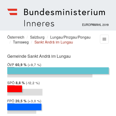
EUROPAWAHL 2019
Bundesministerium
für
Sie
Österreich
Salzburg
Lungau/Pinzgau/Pongau
Menu
Inneres
Tamsweg
Sankt Andrä im Lungau
befinden
sich
hier:
Gemeinde Sankt Andrä im Lungau
ÖVP
2019:
60,9 %
Differenz:
+9,7 %
2014:
51,2 %
SPÖ
2019:
8,8 %
Differenz:
-12,2 %
2014:
21,1 %
FPÖ
2019:
20,5 %
Differenz:
+3,0 %
2014:
17,5 %