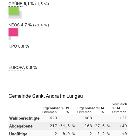
GRÜNE
2019:
5,1 %
Differenz:
-1,5 %
2014:
6,6 %
NEOS
2019:
4,7 %
Differenz:
+3,4 %
2014:
1,2 %
KPÖ
2019:
0,0 %
2014:
nicht
teilgenommen
EUROPA
2019:
0,0 %
2014:
nicht
teilgenommen
Gemeinde Sankt Andrä im Lungau
Vergleich 2019
Ergebnisse 2019
Ergebnisse 2014
2014
Stimmen
%
Stimmen
%
Stimmen
Wahlberechtigte
629
608
+21
Abgegebene
217
34,5 %
168
27,6 %
+49
+
Ungültige
2
0,9 %
2
1,2 %
+0
-