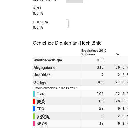
2014:
5,1 %
KPÖ
2019:
0,0 %
2014:
EUROPA
nicht
2019:
0,6 %
teilgenommen
2014:
nicht
teilgenommen
Gemeinde Dienten am Hochkönig
Ergebnisse 2019
Stimmen
%
Wahlberechtigte
620
Abgegebene
315
50,8 
Ungültige
7
2,2 
Gültige
308
97,8 
Davon entfielen auf die Parteien
ÖVP
161
52,3 
SPÖ
89
28,9 
FPÖ
28
9,1 
GRÜNE
9
2,9 
NEOS
19
6,2 