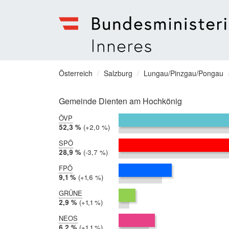
Bundesministerium
für
Sie
Österreich
Salzburg
Lungau/Pinzgau/Pongau
Inneres
befinden
Menu
sich
Gemeinde Dienten am Hochkönig
hier:
ÖVP
2019:
52,3 %
Differenz:
+2,0 %
2014:
50,2 %
SPÖ
2019:
28,9 %
Differenz:
-3,7 %
2014:
32,6 %
FPÖ
2019:
9,1 %
Differenz:
+1,6 %
2014:
7,4 %
GRÜNE
2019:
2,9 %
Differenz:
+1,1 %
2014:
1,9 %
NEOS
2019:
6,2 %
Differenz:
+1,1 %