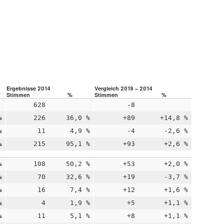
Ergebnisse 2014
Vergleich 2019 – 2014
Stimmen
%
Stimmen
%
628
-8
%
226
36,0 %
+89
+14,8 %
%
11
4,9 %
-4
-2,6 %
%
215
95,1 %
+93
+2,6 %
%
108
50,2 %
+53
+2,0 %
%
70
32,6 %
+19
-3,7 %
%
16
7,4 %
+12
+1,6 %
%
4
1,9 %
+5
+1,1 %
%
11
5,1 %
+8
+1,1 %