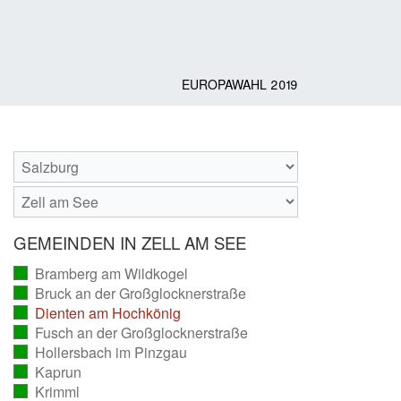
EUROPAWAHL 2019
GEMEINDEN IN ZELL AM SEE
Bramberg am Wildkogel
(vollständig
Bruck an der Großglocknerstraße
ausgezählt)
(vollständig
Dienten am Hochkönig
ausgezählt)
(vollständig
Fusch an der Großglocknerstraße
ausgezählt)
(vollständig
Hollersbach im Pinzgau
ausgezählt)
(vollständig
Kaprun
ausgezählt)
(vollständig
Krimml
ausgezählt)
(vollständig