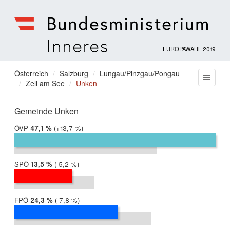
EUROPAWAHL 2019
Bundesministerium
für
Sie
Österreich
Salzburg
Lungau/Pinzgau/Pongau
Menu
Inneres
Zell am See
Unken
befinden
sich
hier:
Gemeinde Unken
ÖVP
2019:
47,1 %
Differenz:
+13,7 %
2014:
33,3 %
SPÖ
2019:
13,5 %
Differenz:
-5,2 %
2014:
18,7 %
FPÖ
2019:
24,3 %
Differenz:
-7,8 %
2014:
32,1 %