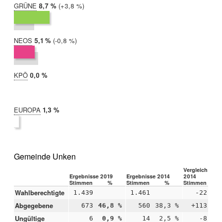
GRÜNE
2019:
8,7 %
Differenz:
+3,8 %
2014:
4,9 %
NEOS
2019:
5,1 %
Differenz:
-0,8 %
2014:
5,9 %
KPÖ
2019:
0,0 %
2014:
nicht
teilgenommen
EUROPA
2019:
1,3 %
2014:
nicht
teilgenommen
Gemeinde Unken
Vergleich 2019
Ergebnisse 2019
Ergebnisse 2014
2014
Stimmen
%
Stimmen
%
Stimmen
Wahlberechtigte
1.439
1.461
-22
Abgegebene
673
46,8 %
560
38,3 %
+113
+
Ungültige
6
0,9 %
14
2,5 %
-8
-