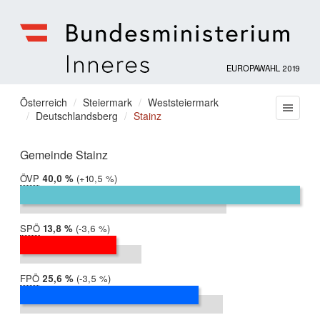
EUROPAWAHL 2019
Bundesministerium
für
Sie
Österreich
Steiermark
Weststeiermark
Menu
Inneres
Deutschlandsberg
Stainz
befinden
sich
hier:
Gemeinde Stainz
ÖVP
2019:
40,0 %
Differenz:
+10,5 %
2014:
29,5 %
SPÖ
2019:
13,8 %
Differenz:
-3,6 %
2014:
17,4 %
FPÖ
2019:
25,6 %
Differenz:
-3,5 %
2014:
29,0 %