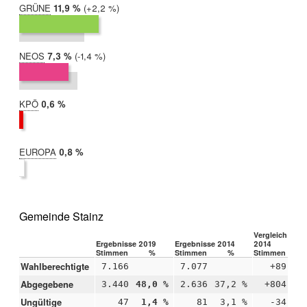
GRÜNE
2019:
11,9 %
Differenz:
+2,2 %
2014:
9,7 %
NEOS
2019:
7,3 %
Differenz:
-1,4 %
2014:
8,7 %
KPÖ
2019:
0,6 %
2014:
nicht
teilgenommen
EUROPA
2019:
0,8 %
2014:
nicht
teilgenommen
Gemeinde Stainz
Vergleich 2019
Ergebnisse 2019
Ergebnisse 2014
2014
Stimmen
%
Stimmen
%
Stimmen
Wahlberechtigte
7.166
7.077
+89
Abgegebene
3.440
48,0 %
2.636
37,2 %
+804
+1
Ungültige
47
1,4 %
81
3,1 %
-34
-