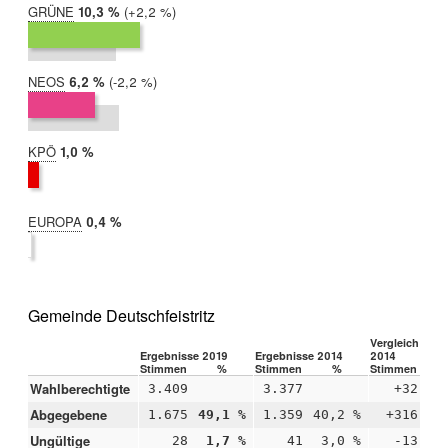
GRÜNE
2019:
10,3 %
Differenz:
+2,2 %
2014:
8,1 %
NEOS
2019:
6,2 %
Differenz:
-2,2 %
2014:
8,3 %
KPÖ
2019:
1,0 %
2014:
nicht
teilgenommen
EUROPA
2019:
0,4 %
2014:
nicht
teilgenommen
Gemeinde Deutschfeistritz
Vergleich 2019
Ergebnisse 2019
Ergebnisse 2014
2014
Stimmen
%
Stimmen
%
Stimmen
Wahlberechtigte
3.409
3.377
+32
Abgegebene
1.675
49,1 %
1.359
40,2 %
+316
+
Ungültige
28
1,7 %
41
3,0 %
-13
-