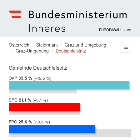
EUROPAWAHL 2019
Bundesministerium
für
Sie
Österreich
Steiermark
Graz und Umgebung
Menu
Inneres
Graz-Umgebung
Deutschfeistritz
befinden
sich
hier:
Gemeinde Deutschfeistritz
ÖVP
2019:
35,5 %
Differenz:
+15,5 %
2014:
20,0 %
SPÖ
2019:
21,1 %
Differenz:
+0,1 %
2014:
20,9 %
FPÖ
2019:
25,6 %
Differenz:
-10,6 %
2014:
36,1 %