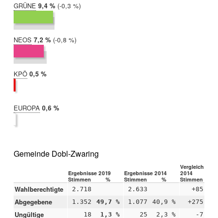
GRÜNE
2019:
9,4 %
Differenz:
-0,3 %
2014:
9,8 %
NEOS
2019:
7,2 %
Differenz:
-0,8 %
2014:
8,0 %
KPÖ
2019:
0,5 %
2014:
nicht
teilgenommen
EUROPA
2019:
0,6 %
2014:
nicht
teilgenommen
Gemeinde Dobl-Zwaring
Vergleich 2019
Ergebnisse 2019
Ergebnisse 2014
2014
Stimmen
%
Stimmen
%
Stimmen
Wahlberechtigte
2.718
2.633
+85
Abgegebene
1.352
49,7 %
1.077
40,9 %
+275
+
Ungültige
18
1,3 %
25
2,3 %
-7
-