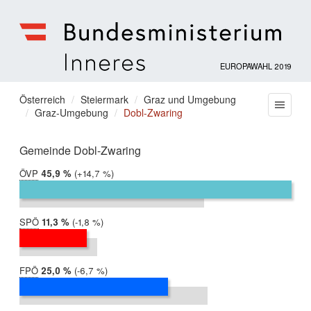
EUROPAWAHL 2019
Bundesministerium
für
Sie
Österreich
Steiermark
Graz und Umgebung
Menu
Inneres
Graz-Umgebung
Dobl-Zwaring
befinden
sich
hier:
Gemeinde Dobl-Zwaring
ÖVP
2019:
45,9 %
Differenz:
+14,7 %
2014:
31,2 %
SPÖ
2019:
11,3 %
Differenz:
-1,8 %
2014:
13,1 %
FPÖ
2019:
25,0 %
Differenz:
-6,7 %
2014:
31,7 %