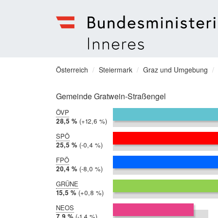
Bundesministerium
für
Sie
Österreich
Steiermark
Graz und Umgebung
Inneres
befinden
Menu
sich
Gemeinde Gratwein-Straßengel
hier:
ÖVP
2019:
28,5 %
Differenz:
+12,6 %
2014:
15,9 %
SPÖ
2019:
25,5 %
Differenz:
-0,4 %
2014:
25,9 %
FPÖ
2019:
20,4 %
Differenz:
-8,0 %
2014:
28,4 %
GRÜNE
2019:
15,5 %
Differenz:
+0,8 %
2014:
14,7 %
NEOS
2019:
7,9 %
Differenz:
-1,4 %