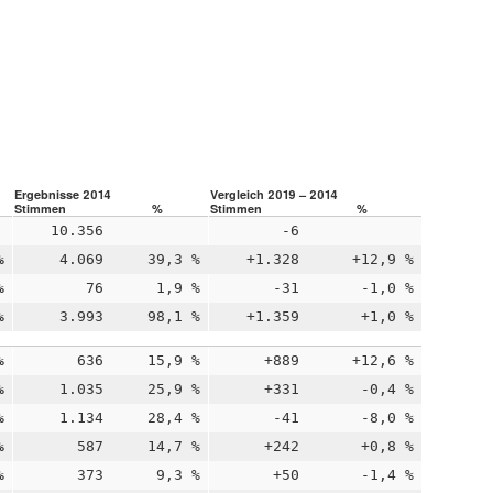
Ergebnisse 2014
Vergleich 2019 – 2014
Stimmen
%
Stimmen
%
10.356
-6
%
4.069
39,3 %
+1.328
+12,9 %
%
76
1,9 %
-31
-1,0 %
%
3.993
98,1 %
+1.359
+1,0 %
%
636
15,9 %
+889
+12,6 %
%
1.035
25,9 %
+331
-0,4 %
%
1.134
28,4 %
-41
-8,0 %
%
587
14,7 %
+242
+0,8 %
%
373
9,3 %
+50
-1,4 %