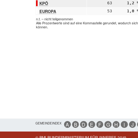
KPÖ
63
1,2 
EUROPA
53
1,0 
n.t. – nicht teilgenommen
Alle Prozentwerte sind auf eine Kommastelle gerundet, wodurch sic
können.
GEMEINDEINDEX
A
B
D
E
F
G
H
I
J
© BMI BUNDESMINISTERIUM FÜR INNERES 2019