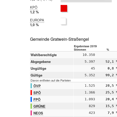
2014:
9,3 %
KPÖ
2019:
1,2 %
2014:
EUROPA
nicht
2019:
1,0 %
teilgenommen
2014:
nicht
teilgenommen
Gemeinde Gratwein-Straßengel
Ergebnisse 2019
Stimmen
%
Wahlberechtigte
10.350
Abgegebene
5.397
52,1 
Ungültige
45
0,8 
Gültige
5.352
99,2 
Davon entfielen auf die Parteien
ÖVP
1.525
28,5 
SPÖ
1.366
25,5 
FPÖ
1.093
20,4 
GRÜNE
829
15,5 
NEOS
423
7,9 