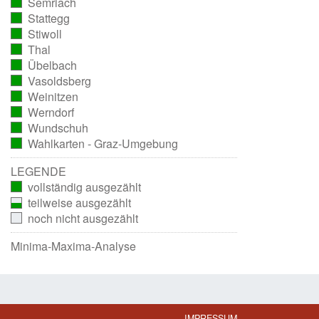
Semriach
ausgezählt)
(vollständig
Stattegg
ausgezählt)
(vollständig
Stiwoll
ausgezählt)
(vollständig
Thal
ausgezählt)
(vollständig
Übelbach
ausgezählt)
(vollständig
Vasoldsberg
ausgezählt)
(vollständig
Weinitzen
ausgezählt)
(vollständig
Werndorf
ausgezählt)
(vollständig
Wundschuh
ausgezählt)
(vollständig
Wahlkarten - Graz-Umgebung
ausgezählt)
(vollständig
ausgezählt)
LEGENDE
vollständig ausgezählt
teilweise ausgezählt
noch nicht ausgezählt
Minima-Maxima-Analyse
IMPRESSUM