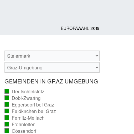
EUROPAWAHL 2019
GEMEINDEN IN GRAZ-UMGEBUNG
Deutschfeistritz
(vollständig
Dobl-Zwaring
ausgezählt)
(vollständig
Eggersdorf bei Graz
ausgezählt)
(vollständig
Feldkirchen bei Graz
ausgezählt)
(vollständig
Fernitz-Mellach
ausgezählt)
(vollständig
Frohnleiten
ausgezählt)
(vollständig
Gössendorf
ausgezählt)
(vollständig