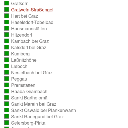
Gratkorn
ausgezählt)
(vollständig
Gratwein-Straßengel
ausgezählt)
(vollständig
Hart bei Graz
ausgezählt)
(vollständig
Haselsdorf-Tobelbad
ausgezählt)
(vollständig
Hausmannstätten
ausgezählt)
(vollständig
Hitzendorf
ausgezählt)
(vollständig
Kainbach bei Graz
ausgezählt)
(vollständig
Kalsdorf bei Graz
ausgezählt)
(vollständig
Kumberg
ausgezählt)
(vollständig
Laßnitzhöhe
ausgezählt)
(vollständig
Lieboch
ausgezählt)
(vollständig
Nestelbach bei Graz
ausgezählt)
(vollständig
Peggau
ausgezählt)
(vollständig
Premstätten
ausgezählt)
(vollständig
Raaba-Grambach
ausgezählt)
(vollständig
Sankt Bartholomä
ausgezählt)
(vollständig
Sankt Marein bei Graz
ausgezählt)
(vollständig
Sankt Oswald bei Plankenwarth
ausgezählt)
(vollständig
Sankt Radegund bei Graz
ausgezählt)
(vollständig
Seiersberg-Pirka
ausgezählt)
(vollständig