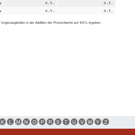
%
n.t.
n.t.
%
n.t.
n.t.
h Ungenauigkeiten in der Addition der Prozentwerte auf 100% ergeben
K
L
M
N
O
P
R
S
T
U
V
W
Y
Z