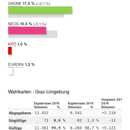
GRÜNE
2019:
17,5 %
Differenz:
+2,1 %
2014:
15,4 %
NEOS
2019:
10,4 %
Differenz:
-3,1 %
2014:
13,5 %
KPÖ
2019:
1,0 %
2014:
nicht
teilgenommen
EUROPA
2019:
1,3 %
2014:
nicht
teilgenommen
Wahlkarten - Graz-Umgebung
Vergleich 2019 –
Ergebnisse 2019
Ergebnisse 2014
2014
Stimmen
%
Stimmen
%
Stimmen
%
Abgegebene
11.452
6.342
+5.110
Ungültige
71
0,6 %
82
1,3 %
-11
-0,
Gültige
11.381
99,4 %
6.260
98,7 %
+5.121
+0,