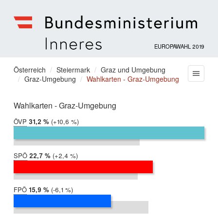
EUROPAWAHL 2019
Bundesministerium
für
Sie
Österreich
Steiermark
Graz und Umgebung
Menu
Inneres
Graz-Umgebung
Wahlkarten - Graz-Umgebung
befinden
sich
hier:
Wahlkarten - Graz-Umgebung
ÖVP
2019:
31,2 %
Differenz:
+10,6 %
2014:
20,6 %
SPÖ
2019:
22,7 %
Differenz:
+2,4 %
2014:
20,3 %
FPÖ
2019:
15,9 %
Differenz:
-6,1 %
2014:
22,0 %